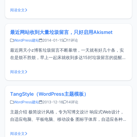
较适合科技类博客，喜欢的可以试试哦。<br/ > 升级准备1、
仔细阅读这几篇文章，详细了解说明。 2、（重要）如果你以
阅读全文
前使用过jishuzh主题，并且修改设置过me
最近网站收到大量垃圾留言，只好启用Akismet
WordPress建站
2014-01-15
11评论
最近两天小z博客垃圾留言不断暴增，一天就有好几十条，实
在是烦不胜烦，早上一起床就收到多达15封垃圾留言的提醒邮
件，试了一些代码来添加验证码功能，但最后还是不令人满
意，然后试了一下多说。<br/ > 多说的功能的确挺多的，但是
阅读全文
这么多功能实在是用不上，然后停用了多说继续折腾，去注册
了一个Ak
TangStyle（WordPress主题模板）
WordPress建站
2013-12-16
14评论
主题介绍 极简设计风格，专为写博文设计 响应式Web设计，
自适应电脑、平板电脑、移动设备 图标字体库，自适应各种终
端设备，保证图形图标清晰无锯齿，支持Retina（视网膜屏
幕） 跨浏览器兼容，支持IE6/7/8/9/10/11、Chrome、
阅读全文