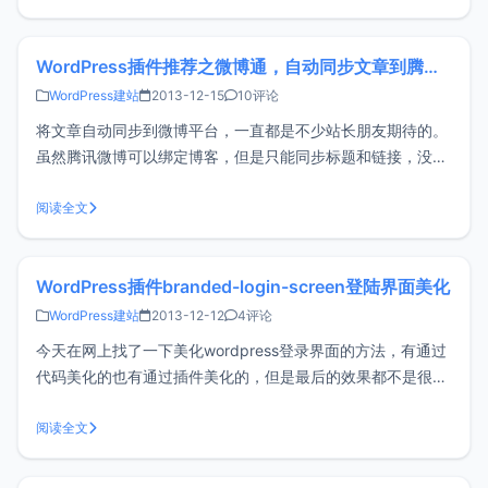
Safari、Opera，
WordPress插件推荐之微博通，自动同步文章到腾讯、新浪等微博平台
WordPress建站
2013-12-15
10评论
将文章自动同步到微博平台，一直都是不少站长朋友期待的。
虽然腾讯微博可以绑定博客，但是只能同步标题和链接，没办
法同步摘要和图片；新浪微博连绑定都不支持。虽然借助一些
WordPress链接微博等插件，或者多说等第三方评论插件，支
阅读全文
持WordPress后台发布文章时，同步到微博，但是如果使用
Window
WordPress插件branded-login-screen登陆界面美化
WordPress建站
2013-12-12
4评论
今天在网上找了一下美化wordpress登录界面的方法，有通过
代码美化的也有通过插件美化的，但是最后的效果都不是很满
意，在网上找到用wploginpro这个插件来美化的，但是我想说
这个插件很久没有更新了，在官网都搜不到了。而且说明是支
阅读全文
持3.1和3.2但是现在官方中文版已经更新到3.7了，我试了一
下对