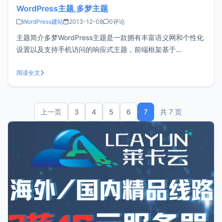
WordPress主题,多梦主题
WordPress建站
2013-12-08
0评论
主题简介多梦WordPress主题是一款拥有丰富语义网和个性化
设置以及支持手机访问的响应式主题，前端框架基于
Bootstrap V3 。目前最新版本是测试版BETA3 2013/12/06主
题功能主题全局设置：网站备案号、统计代码、首页幻灯片、
阅读全文
首页头条推荐、首页置顶文章、首页分类列表。幻灯片设置：
上一页
3
4
5
6
7
共 7 页