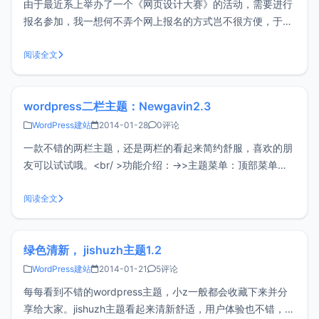
由于最近系上举办了一个《网页设计大赛》的活动，需要进行
报名参加，我一想何不弄个网上报名的方式岂不很方便，于是
在机缘巧合下认识了WordPress表单插件Contact Form 7，如
果有需要用到的小z推荐给大家。 <br/ >这个插件不仅可用于
阅读全文
网上报名什么的，还可用于信息反馈等，非常的
wordpress二栏主题：Newgavin2.3
WordPress建站
2014-01-28
0评论
一款不错的两栏主题，还是两栏的看起来简约舒服，喜欢的朋
友可以试试哦。<br/ >功能介绍：->>主题菜单：顶部菜单和
导航菜单；其中，导航菜单理论上支持无限级，三子推荐不要
超过四级； ->>图片暗箱功能，美化了原来的图片暗箱功能，
阅读全文
采用FANYBOX的架构，修复图片过大超过屏幕，及中文名字
图
绿色清新， jishuzh主题1.2
WordPress建站
2014-01-21
5评论
每每看到不错的wordpress主题，小z一般都会收藏下来并分
享给大家。jishuzh主题看起来清新舒适，用户体验也不错，比