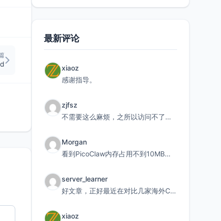
最新评论
篇
rd
xiaoz
感谢指导。
zjfsz
不需要这么麻烦，之所以访问不了，是由于非对称路由的问题，在爱快主路由添加一条静态路由192.168.
Morgan
看到PicoClaw内存占用不到10MB这个数据真的很惊喜，确实很适合我这种想用旧设备折腾AI的小白
server_learner
好文章，正好最近在对比几家海外CDN。文中提到CF免费版不支持自定义回源端口和HOST这个痛点太真实
xiaoz