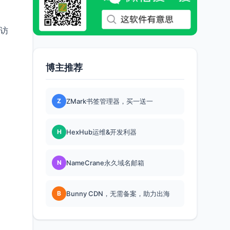
接访
博主推荐
Z
ZMark书签管理器，买一送一
H
HexHub运维&开发利器
N
NameCrane永久域名邮箱
B
Bunny CDN，无需备案，助力出海