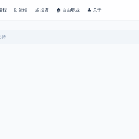
 编程
🗄️ 运维
💰 投资
🏠 自由职业
👤 关于
支持