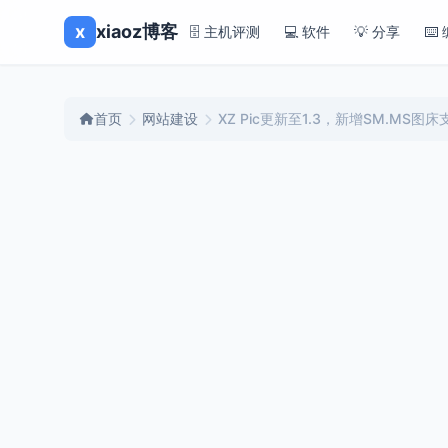
x
xiaoz博客
🗄️ 主机评测
💻 软件
💡 分享
⌨️
首页
网站建设
XZ Pic更新至1.3，新增SM.MS图床