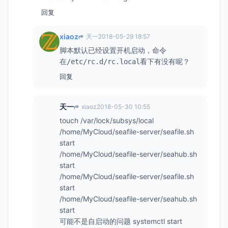
回复
xiaoz
天一
2018-05-29 18:57
脚本默认已经设置开机启动，命令
在
看下有没有呢？
/etc/rc.d/rc.local
回复
天一
xiaoz
2018-05-30 10:55
touch /var/lock/subsys/local
/home/MyCloud/seafile-server/seafile.sh
start
/home/MyCloud/seafile-server/seahub.sh
start
/home/MyCloud/seafile-server/seafile.sh
start
/home/MyCloud/seafile-server/seahub.sh
start
可能不是自启动的问题 systemctl start