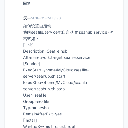
回复
天一
2018-05-29 18:30
如何设置自启动
我的seafile.service能自启动 而seahub.service不行
格式如下
[Unit]
Description=Seafile hub
After=network.target seafile.service
[Service]
ExecStart=/home/MyCloud/seafile-
server/seahub.sh start
ExecStop=/home/MyCloud/seafile-
server/seahub.sh stop
User=seafile
Group=seafile
Type=oneshot
RemainAfterExit=yes
[Install]
WantedBy=multi-user.target