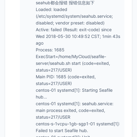
seahub都会报错 报错信息如下
Loaded: loaded
(/etc/systemd/system/seahub.service;
disabled; vendor preset: disabled)
Active: failed (Result: exit-code) since
Wed 2018-05-30 10:49:52 CST; 1min 43s
ago
Process: 1685
ExecStart=/home/MyCloud/seafile-
server/seahub.sh start (code=exited,
status=217/USER)
Main PID: 1685 (code=exited,
status=217/USER)
centos-01 systemd[1]: Starting Seafile
hub…
centos-01 systemd[1]: seahub.service:
main process exited, code=exited,
status=217/USER
centos-s-1vcpu-1gb-sgp1-01 systemd[1]:
Failed to start Seafile hub.