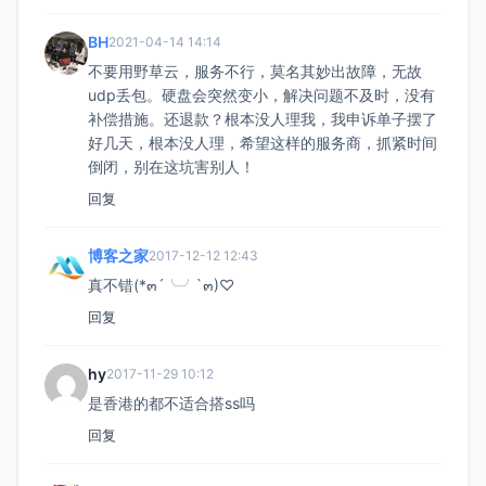
BH
2021-04-14 14:14
不要用野草云，服务不行，莫名其妙出故障，无故
udp丢包。硬盘会突然变小，解决问题不及时，没有
补偿措施。还退款？根本没人理我，我申诉单子摆了
好几天，根本没人理，希望这样的服务商，抓紧时间
倒闭，别在这坑害别人！
回复
博客之家
2017-12-12 12:43
真不错(*๓´╰╯`๓)♡
回复
hy
2017-11-29 10:12
是香港的都不适合搭ss吗
回复