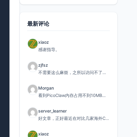
最新评论
xiaoz
感谢指导。
zjfsz
不需要这么麻烦，之所以访问不了，是由于非对称路由的问题，在爱快主路由添加一条静态路由192.168.
Morgan
看到PicoClaw内存占用不到10MB这个数据真的很惊喜，确实很适合我这种想用旧设备折腾AI的小白
server_learner
好文章，正好最近在对比几家海外CDN。文中提到CF免费版不支持自定义回源端口和HOST这个痛点太真实
xiaoz