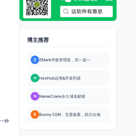
博主推荐
Z
ZMark书签管理器，买一送一
H
HexHub运维&开发利器
N
NameCrane永久域名邮箱
B
Bunny CDN，无需备案，助力出海
中一种