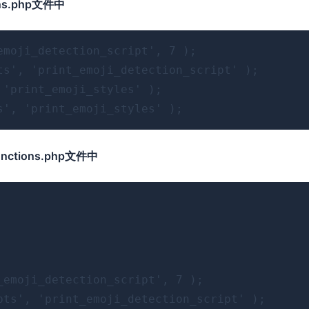
s.php文件中
moji_detection_script', 7 );

ts', 'print_emoji_detection_script' );

'print_emoji_styles' );

ions.php文件中
emoji_detection_script', 7 );

pts', 'print_emoji_detection_script' );
