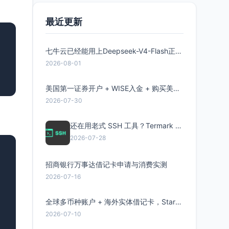
最近更新
七牛云已经能用上Deepseek-V4-Flash正式版了，点此领取300万Token
2026-08-01
美国第一证券开户 + WISE入金 + 购买美股全流程分享
2026-07-30
还在用老式 SSH 工具？Termark 新一代跨平台智能SSH客户端了解一下
2026-07-28
招商银行万事达借记卡申请与消费实测
2026-07-16
全球多币种账户 + 海外实体借记卡，Starryblu开户教程与注意事项
2026-07-10