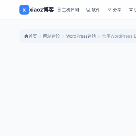
x
xiaoz博客
🗄️ 主机评测
💻 软件
💡 分享
⌨️
首页
网站建设
WordPress建站
禁用WordPres