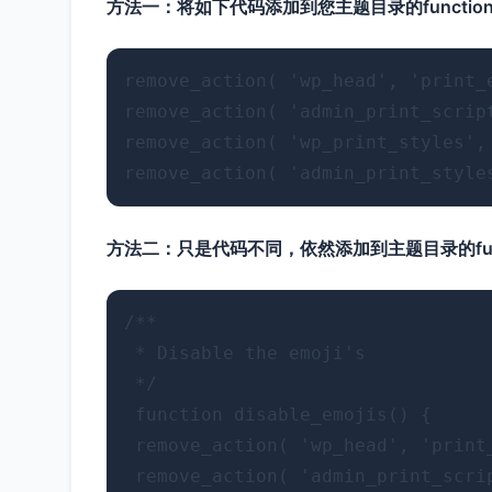
方法一：将如下代码添加到您主题目录的function
remove_action( 'wp_head', 'print_e
remove_action( 'admin_print_scrip
remove_action( 'wp_print_styles', 
方法二：只是代码不同，依然添加到主题目录的funct
/**

 * Disable the emoji's

 */

 function disable_emojis() {

 remove_action( 'wp_head', 'print_
 remove_action( 'admin_print_scri