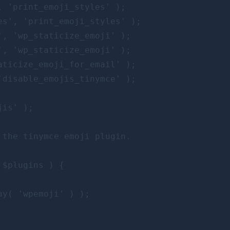
 'print_emoji_styles' );

s', 'print_emoji_styles' );

, 'wp_staticize_emoji' );

, 'wp_staticize_emoji' );

ticize_emoji_for_email' );

disable_emojis_tinymce' );

is' );

the tinymce emoji plugin.

$plugins ) {

y( 'wpemoji' ) );
