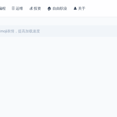
 编程
🗄️ 运维
💰 投资
🏠 自由职业
👤 关于
s Emoji表情，提高加载速度