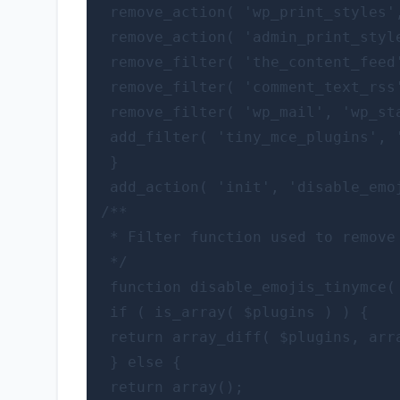
 remove_action( 'wp_print_styles',
 remove_action( 'admin_print_style
 remove_filter( 'the_content_feed'
 remove_filter( 'comment_text_rss'
 remove_filter( 'wp_mail', 'wp_sta
 add_filter( 'tiny_mce_plugins', '
 }

 add_action( 'init', 'disable_emoj
/**

 * Filter function used to remove 
 */

 function disable_emojis_tinymce( 
 if ( is_array( $plugins ) ) {

 return array_diff( $plugins, arra
 } else {

 return array();
