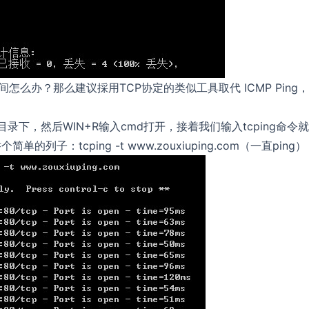
怎么办？那么建议採用TCP协定的类似工具取代 ICMP Ping
tem32目录下，然后WIN+R输入cmd打开，接着我们输入tcping命令
子：tcping -t www.zouxiuping.com（一直ping）