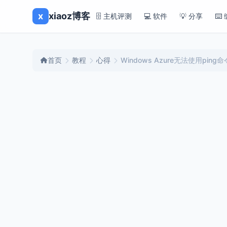
x
xiaoz博客
🗄️ 主机评测
💻 软件
💡 分享
⌨️
首页
教程
心得
Windows Azure无法使用pin