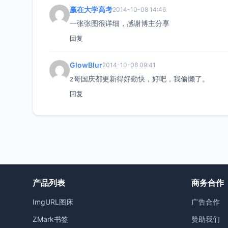
赢在大学高考
2014-10-08 14:46
一张张图很详细，感谢博主分享
回复
GlowBlur
2014-10-08 09:41
z哥国庆都更新得好勤快，好吧，我偷懒了。
回复
产品列表
商务合作
ImgURL图床
广告合作
ZMark书签
赞助我们