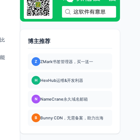
，比
博主推荐
就能
Z
ZMark书签管理器，买一送一
H
HexHub运维&开发利器
N
NameCrane永久域名邮箱
B
Bunny CDN，无需备案，助力出海