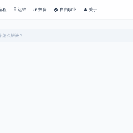
 编程
🗄️ 运维
💰 投资
🏠 自由职业
👤 关于
g命令怎么解决？