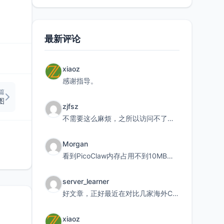
最新评论
xiaoz
感谢指导。
篇
图
zjfsz
不需要这么麻烦，之所以访问不了，是由于非对称路由的问题，在爱快主路由添加一条静态路由192.168.
Morgan
看到PicoClaw内存占用不到10MB这个数据真的很惊喜，确实很适合我这种想用旧设备折腾AI的小白
server_learner
好文章，正好最近在对比几家海外CDN。文中提到CF免费版不支持自定义回源端口和HOST这个痛点太真实
xiaoz