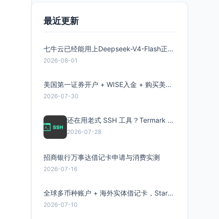
最近更新
七牛云已经能用上Deepseek-V4-Flash正式版了，点此领取300万Token
2026-08-01
美国第一证券开户 + WISE入金 + 购买美股全流程分享
2026-07-30
还在用老式 SSH 工具？Termark 新一代跨平台智能SSH客户端了解一下
2026-07-28
招商银行万事达借记卡申请与消费实测
2026-07-16
全球多币种账户 + 海外实体借记卡，Starryblu开户教程与注意事项
2026-07-10