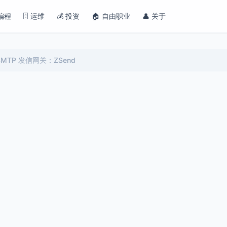
 编程
🗄️ 运维
💰 投资
🏠 自由职业
👤 关于
级 SMTP 发信网关：ZSend