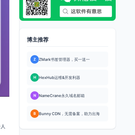
博主推荐
Z
ZMark书签管理器，买一送一
H
HexHub运维&开发利器
N
NameCrane永久域名邮箱
B
Bunny CDN，无需备案，助力出海
件人