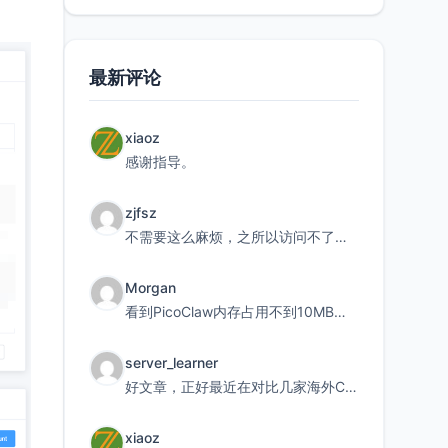
最新评论
xiaoz
感谢指导。
zjfsz
不需要这么麻烦，之所以访问不了，是由于非对称路由的问题，在爱快主路由添加一条静态路由192.168.
Morgan
看到PicoClaw内存占用不到10MB这个数据真的很惊喜，确实很适合我这种想用旧设备折腾AI的小白
server_learner
好文章，正好最近在对比几家海外CDN。文中提到CF免费版不支持自定义回源端口和HOST这个痛点太真实
xiaoz