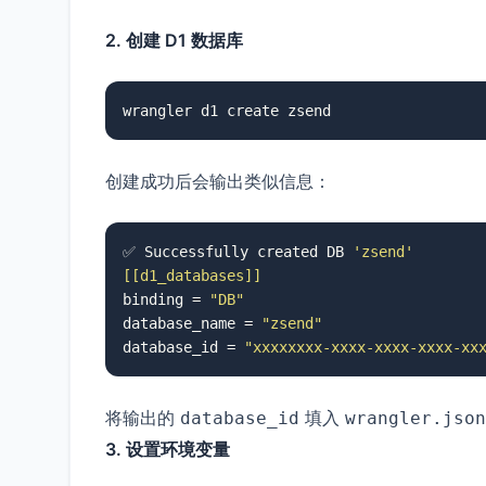
2. 创建 D1 数据库
wrangler d1 create zsend
创建成功后会输出类似信息：
✅ Successfully created DB 
'zsend'
[[d1_databases]]
binding = 
"DB"
database_name = 
"zsend"
database_id = 
"xxxxxxxx-xxxx-xxxx-xxxx-xx
将输出的
填入
database_id
wrangler.json
3. 设置环境变量