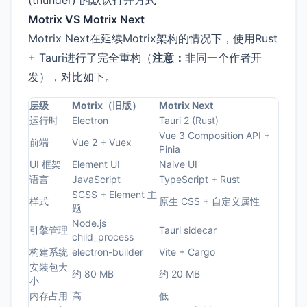
(thunder) 的默认打开方式
Motrix VS Motrix Next
Motrix Next在延续Motrix架构的情况下，使用Rust
+ Tauri进行了完全重构（
注意：
非同一个作者开
发），对比如下。
层级
Motrix（旧版）
Motrix Next
运行时
Electron
Tauri 2 (Rust)
Vue 3 Composition API +
前端
Vue 2 + Vuex
Pinia
UI 框架
Element UI
Naive UI
语言
JavaScript
TypeScript + Rust
SCSS + Element 主
样式
原生 CSS + 自定义属性
题
Node.js
引擎管理
Tauri sidecar
child_process
构建系统
electron-builder
Vite + Cargo
安装包大
约 80 MB
约 20 MB
小
内存占用
高
低