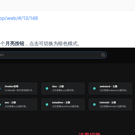
top/web/#/13/148
一个
月亮按钮
，点击可切换为暗色模式。