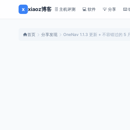
x
xiaoz博客
🗄️ 主机评测
💻 软件
💡 分享
⌨️
首页
分享发现
OneNav 1.1.3 更新 + 不容错过的 5