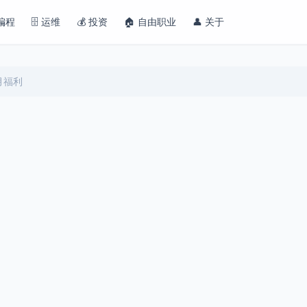
 编程
🗄️ 运维
💰 投资
🏠 自由职业
👤 关于
 月福利