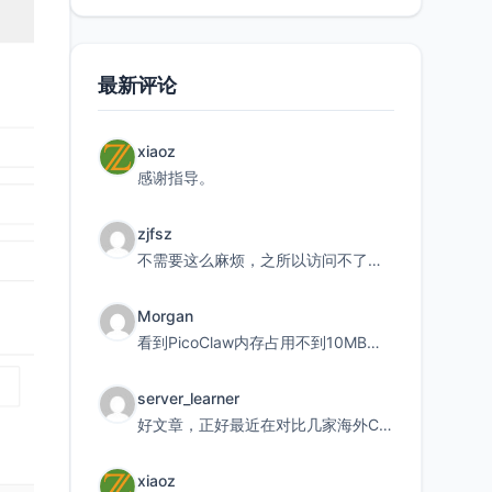
最新评论
xiaoz
感谢指导。
zjfsz
不需要这么麻烦，之所以访问不了，是由于非对称路由的问题，在爱快主路由添加一条静态路由192.168.
Morgan
看到PicoClaw内存占用不到10MB这个数据真的很惊喜，确实很适合我这种想用旧设备折腾AI的小白
server_learner
好文章，正好最近在对比几家海外CDN。文中提到CF免费版不支持自定义回源端口和HOST这个痛点太真实
xiaoz