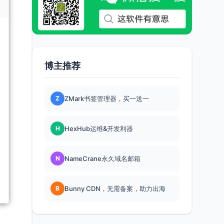
博主推荐
Z
ZMark书签管理器，买一送一
H
HexHub运维&开发利器
N
NameCrane永久域名邮箱
B
Bunny CDN，无需备案，助力出海