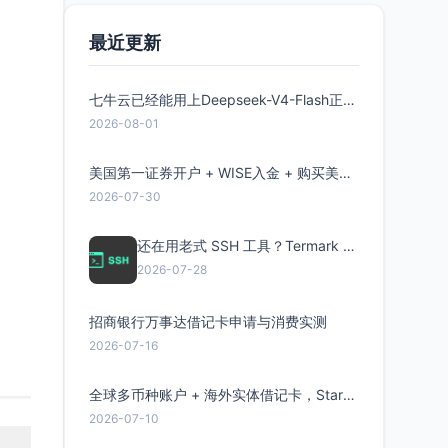
最近更新
七牛云已经能用上Deepseek-V4-Flash正式版了，点此领取300万Token
2026-08-01
美国第一证券开户 + WISE入金 + 购买美股全流程分享
2026-07-30
还在用老式 SSH 工具？Termark 新一代跨平台智能SSH客户端了解一下
2026-07-28
招商银行万事达借记卡申请与消费实测
2026-07-16
全球多币种账户 + 海外实体借记卡，Starryblu开户教程与注意事项
2026-07-10