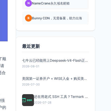
N
NameCrane永久域名邮箱
B
Bunny CDN，无需备案，助力出海
最近更新
为了顺
七牛云已经能用上Deepseek-V4-Flash正式版了，点此领取300万Token
，请
2026-08-01
适合
美国第一证券开户 + WISE入金 + 购买美股全流程分享
2026-07-30
从
还在用老式 SSH 工具？Termark 新一代跨平台智能SSH客户端了解一下
增强
2026-07-28
户的