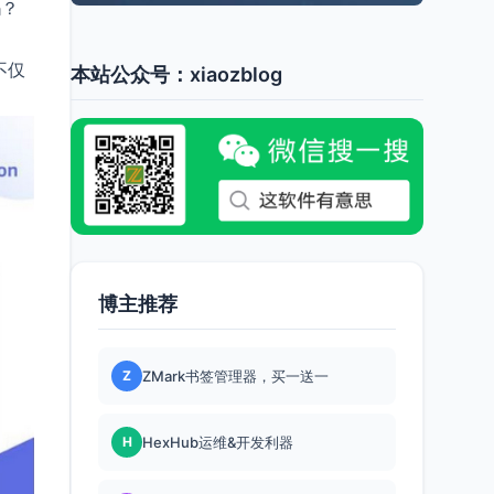
吗？
不仅
本站公众号：xiaozblog
博主推荐
Z
ZMark书签管理器，买一送一
H
HexHub运维&开发利器