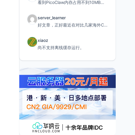
看到PicoClaw内存占用不到10MB这个数据真的很惊喜，确实很适合我这种想用旧设备折腾AI的小白
server_learner
好文章，正好最近在对比几家海外CDN。文中提到CF免费版不支持自定义回源端口和HOST这个痛点太真实
xiaoz
尚不支持离线缓存运行。