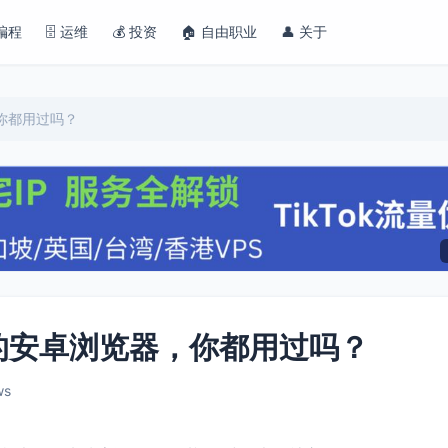
 编程
🗄️ 运维
💰 投资
🏠 自由职业
👤 关于
你都用过吗？
的安卓浏览器，你都用过吗？
ws