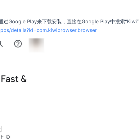
Google Play来下载安装，直接在Google Play中搜索“Kiwi
/apps/details?id=com.kiwibrowser.browser