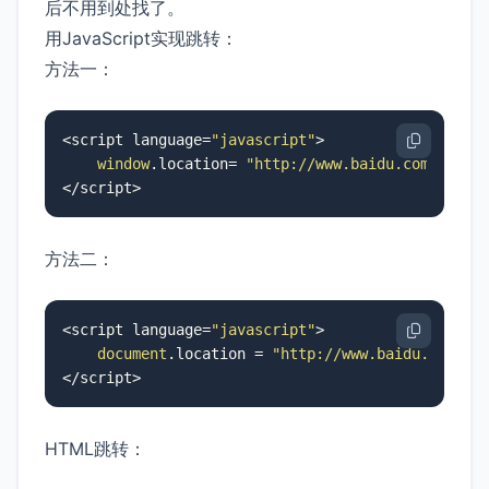
后不用到处找了。
用JavaScript实现跳转：
方法一：
<script language=
"javascript"
>

window
.
location
= 
"http://www.baidu.com"
;

</script>
方法二：
<script language=
"javascript"
>

document
.
location
 = 
"http://www.baidu.com"
;

</script>
HTML跳转：