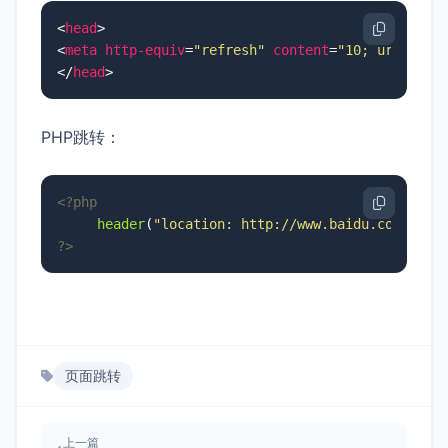
<
head
>
<
meta
http-equiv
=
"refresh"
content
=
"10; url=http
</
head
>
PHP跳转：
<?php
header
(
"location: http://www.baidu.com"
?>
页面跳转
上一篇