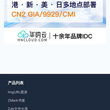
产品列表
ImgURL图床
ZMark书签
Zdir文件分享