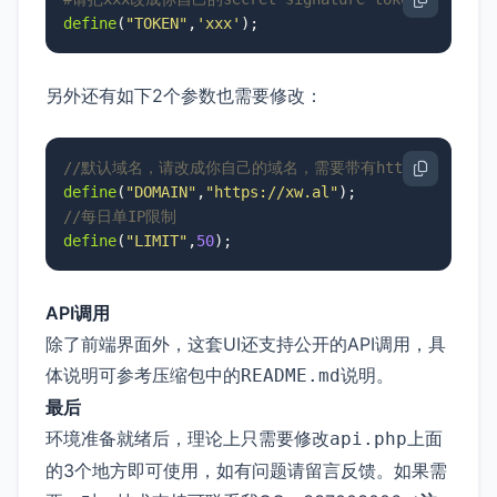
define
(
"TOKEN"
,
'xxx'
);
另外还有如下2个参数也需要修改：
//默认域名，请改成你自己的域名，需要带有https://，末尾
define
(
"DOMAIN"
,
"https://xw.al"
//每日单IP限制
define
(
"LIMIT"
,
50
);
API调用
除了前端界面外，这套UI还支持公开的API调用，具
体说明可参考压缩包中的
说明。
README.md
最后
环境准备就绪后，理论上只需要修改
上面
api.php
的3个地方即可使用，如有问题请留言反馈。如果需