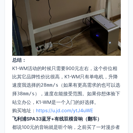
总结：
K1-WM活动的时候只需要900元左右，这个价位相
比其它品牌性价比很高，K1-WM只有单电机，升降
速度我选择的
（如果有更高需求的也可以选
28mm/s
择
），速度在能接受范围。如果你想体验下
38mm/s
站立办公，K1-WM是一个入门的好选择。
购买地址：
https://u.jd.com/ytJ4uWE
飞利浦SPA33蓝牙+有线双模音响（翻车）
都说100元的音响就是听个响，之前买了一对漫步者