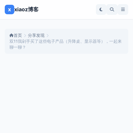
x
xiaoz博客
首页
分享发现
双11我剁手买了这些电子产品（升降桌、显示器等），一起来
聊一聊？