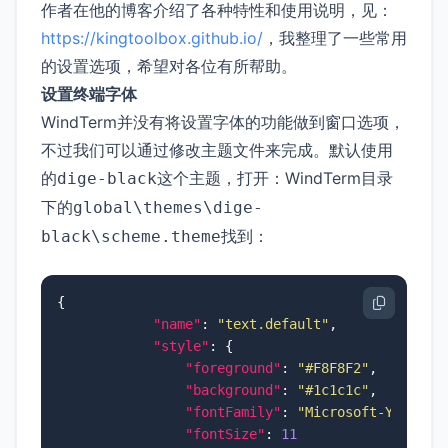
作者在他的博客介绍了各种特性和使用说明，见：
https://kingtoolbox.github.io/
，我整理了一些常用
的设置选项，希望对各位有所帮助。
设置终端字体
WindTerm并没有将设置字体的功能做到窗口选项，
不过我们可以通过修改主题文件来完成。默认使用
的
这个主题，打开：WindTerm目录
dige-black
下的
global\themes\dige-
找到：
black\scheme.theme
{
"name"
:
"text.default"
,
"style"
:
{
"foreground"
:
"#F8F8F2"
,
"background"
:
"#1c1c1c"
,
"fontFamily"
:
"Microsoft-Yahei-M
"fontSize"
:
11