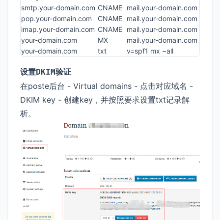
smtp.your-domain.com
CNAME
mail.your-domain.com
pop.your-domain.com
CNAME
mail.your-domain.com
imap.your-domain.com
CNAME
mail.your-domain.com
your-domain.com
MX
mail.your-domain.com
your-domain.com
txt
v=spf1 mx ~all
设置
验证
DKIM
在poste后台 - Virtual domains - 点击对应域名 -
DKIM key - 创建key，并按照要求设置txt记录解
析。