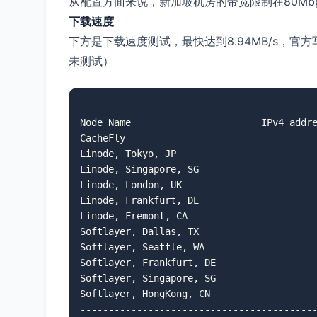
从配置方面来说，新加坡机房的带宽限制在80Mb
下载速度
下方是下载速度测试，最快达到8.94MB/s，官方
未测试）
------------------------------------------
Node Name                       IPv4 addre
CacheFly                                  
Linode, Tokyo, JP                         
Linode, Singapore, SG                     
Linode, London, UK                        
Linode, Frankfurt, DE                     
Linode, Fremont, CA                       
Softlayer, Dallas, TX                     
Softlayer, Seattle, WA                    
Softlayer, Frankfurt, DE                  
Softlayer, Singapore, SG                  
Softlayer, HongKong, CN                   
-----------------------------------------