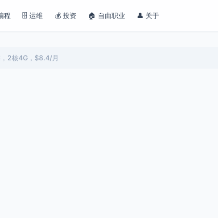
 编程
🗄️ 运维
💰 投资
🏠 自由职业
👤 关于
2核4G，$8.4/月