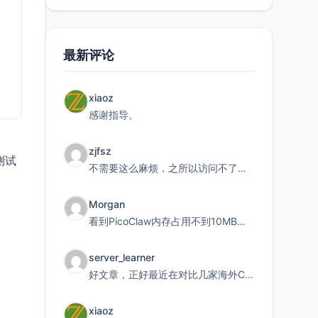
最新评论
xiaoz
感谢指导。
zjfsz
测试
不需要这么麻烦，之所以访问不了，是由于非对称路由的问题，在爱快主路由添加一条静态路由192.168.
Morgan
看到PicoClaw内存占用不到10MB这个数据真的很惊喜，确实很适合我这种想用旧设备折腾AI的小白
server_learner
好文章，正好最近在对比几家海外CDN。文中提到CF免费版不支持自定义回源端口和HOST这个痛点太真实
xiaoz