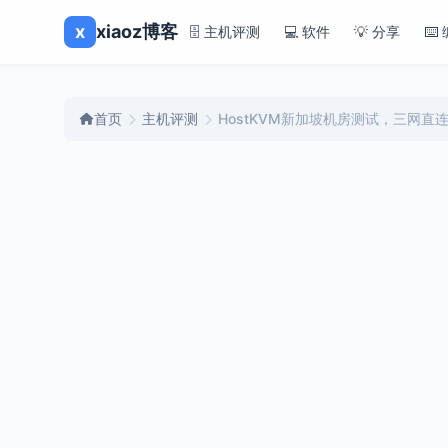
x
xiaoz博客
🗄️ 主机评测
💻 软件
💡 分享
⌨️
首页
主机评测
HostKVM新加坡机房测试，三网直连，