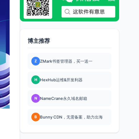
博主推荐
Z
ZMark书签管理器，买一送一
H
HexHub运维&开发利器
N
NameCrane永久域名邮箱
B
Bunny CDN，无需备案，助力出海