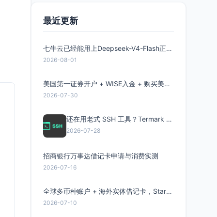
最近更新
七牛云已经能用上Deepseek-V4-Flash正式版了，点此领取300万Token
2026-08-01
美国第一证券开户 + WISE入金 + 购买美股全流程分享
2026-07-30
还在用老式 SSH 工具？Termark 新一代跨平台智能SSH客户端了解一下
2026-07-28
招商银行万事达借记卡申请与消费实测
2026-07-16
全球多币种账户 + 海外实体借记卡，Starryblu开户教程与注意事项
2026-07-10