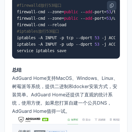
#firewalld放行53端口
firewall-cmd --zone=
public
 --
add
-port=
53
/tcp --pe
firewall-cmd --zone=
public
 --
add
-port=
53
/udp --pe
#iptables放行53端口
iptables -A INPUT -p tcp --dport 
53
 -j ACCEPT

iptables -A INPUT -p udp --dport 
53
 -j ACCEPT

service iptables save
总结
AdGuard Home支持MacOS、Windows、Linux、
树莓派等系统，提供二进制和docker安装方式，安
装简单。AdGuard Home还提供了直观的统计系
统，使用方便。如果您打算自建一个公共DNS，
AdGuard Home值得一试。