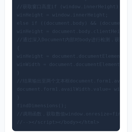
//
获取窗口高度
if
 (window.innerHeight)

winHeight 
=
else
if
 ((document.body) 
&&
 (document.b
winHeight 
=
//
通过深入Document内部对body进行检测，获取窗
{

winHeight 
=
 document.documentElement.cl
winWidth 
=
 document.documentElement.cli
//
结果输出至两个文本框
document.form1.availH
document.form1.availWidth.value
=
 winWid
}

//
调用函数，获取数值
window.onresize
=
//
-->
</
script
>
</
body
>
</
html
>