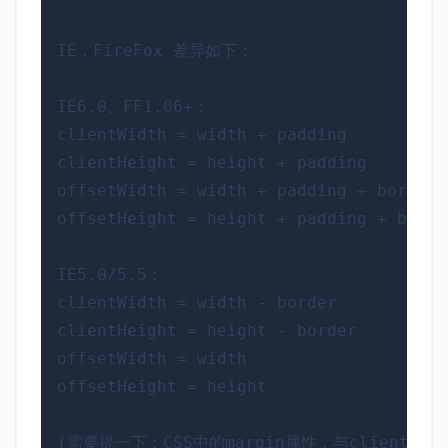
IE，FireFox 差异如下： 

IE6.0、FF1.06+： 

clientWidth = width + padding 

clientHeight = height + padding 

offsetWidth = width + padding + border 

offsetHeight = height + padding + border
IE5.0/5.5： 

clientWidth = width - border 

clientHeight = height - border 

offsetWidth = width 

offsetHeight = height 

(需要提一下：CSS中的margin属性，与clientWidth、