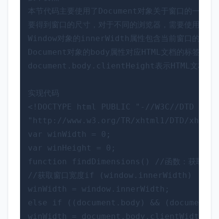
本节代码主要使用了Document对象关于窗口的一些
要得到窗口的尺寸，对于不同的浏览器，需要使用不同的属性
Window对象的innerWidth属性包含当前窗口的内部
Document对象的body属性对应HTML文档的标签。Doc
document.body.clientHeight表示HTML文
<!
DOCTYPE html PUBLIC "-//W3C//DTD XHTM
"http://www.w3.org/TR/xhtml1/DTD/xhtml1
var
 winWidth 
=
0
var
 winHeight 
=
0
function
 findDimensions() 
//
函数：获取尺
//
获取窗口宽度
if
 (window.innerWidth)

winWidth 
=
else
if
 ((document.body) 
&&
 (document.b
winWidth 
=