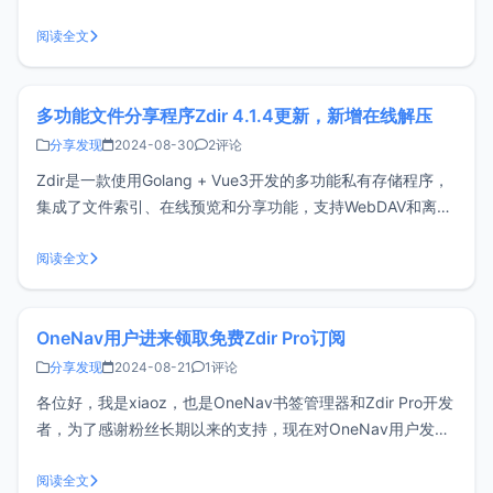
的日子里，我为大家准备了一份心意回馈——Zdir和OneNav
中秋促销活动，活动详情如下。活动详情Zdir活动时间：
阅读全文
2024.09.14——2024.09.18活动期间新购Zdi
多功能文件分享程序Zdir 4.1.4更新，新增在线解压
分享发现
2024-08-30
2评论
Zdir是一款使用Golang + Vue3开发的多功能私有存储程序，
集成了文件索引、在线预览和分享功能，支持WebDAV和离线
下载，非常适合安装在NAS设备或大容量VPS上，是个人、工
作室和小团队分享文件的理想选择。官网：
阅读全文
https://www.zdir.pro/zh/购买订阅：https://s
OneNav用户进来领取免费Zdir Pro订阅
分享发现
2024-08-21
1评论
各位好，我是xiaoz，也是OneNav书签管理器和Zdir Pro开发
者，为了感谢粉丝长期以来的支持，现在对OneNav用户发放
一些回馈福利，具体详情如下。关于OneNavOneNav是一款
开源免费的书签（导航）管理程序，由xiaoz使用使用PHP +
阅读全文