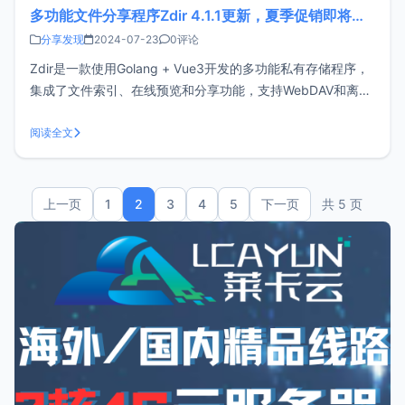
多功能文件分享程序Zdir 4.1.1更新，夏季促销即将结束
分享发现
2024-07-23
0评论
Zdir是一款使用Golang + Vue3开发的多功能私有存储程序，
集成了文件索引、在线预览和分享功能，支持WebDAV和离线
下载，非常适合安装在NAS设备或大容量VPS上，是个人、工
作室和小团队分享文件的理想选择。官网：
阅读全文
https://www.zdir.pro/zh/购买订阅：https://s
上一页
1
2
3
4
5
下一页
共 5 页