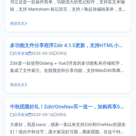
书立这是一款操作简单，功能强大的笔记软件，支持富文本编
辑，支持 Markdown 标记语言，支持 / 唤起块编辑菜单，支
持 WebDAV同步，并且性能卓越。无意中在v2ex看到的笔记
软件，此软件非xiaoz开发，请根据自身使用情况选择！下载
阅读全文
与使用下载与安装目前书立支持Windows、Linux和ma
多功能文件分享程序Zdir 4.1.5更新，支持HTML小工具
分享发现
2024-09-20
0评论
Zdir是一款使用Golang + Vue3开发的多功能私有存储程序，
集成了文件索引、在线预览和分享功能，支持WebDAV和离线
下载，非常适合安装在NAS设备或大容量VPS上，是个人、工
作室和小团队分享文件的理想选择。官网：
阅读全文
https://www.zdir.pro/zh/购买订阅：https://s
中秋团圆好礼！Zdir/OneNav买一送一，加购再享5折优惠
分享发现
2024-09-14
2评论
大家好，我是xiaoz，感谢一直以来支持Zdir和OneNav的朋友
们！值此中秋佳节，愿大家花好月圆，阖家团圆。在这个特别