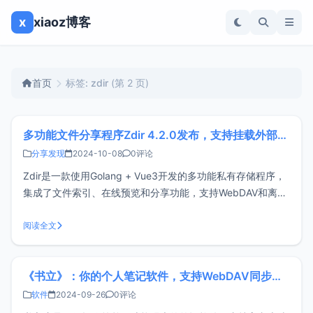
x
xiaoz博客
首页
标签: zdir
(第 2 页)
多功能文件分享程序Zdir 4.2.0发布，支持挂载外部网络存储
分享发现
2024-10-08
0评论
Zdir是一款使用Golang + Vue3开发的多功能私有存储程序，
集成了文件索引、在线预览和分享功能，支持WebDAV和离线
下载，非常适合安装在NAS设备或大容量VPS上，是个人、工
作室和小团队分享文件的理想选择。官网：
阅读全文
https://www.zdir.pro/zh/购买订阅：https://s
《书立》：你的个人笔记软件，支持WebDAV同步和离线使用
软件
2024-09-26
0评论