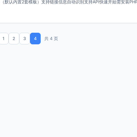
默认内置2套模板）支持链接信息自动识别支持API快速开始需安装PH
1
2
3
4
共 4 页