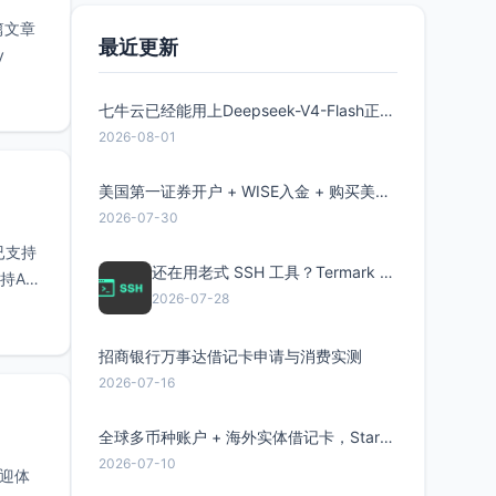
这篇文章
最近更新
y
七牛云已经能用上Deepseek-V4-Flash正式版了，点此领取300万Token
2026-08-01
美国第一证券开户 + WISE入金 + 购买美股全流程分享
2026-07-30
现已支持
还在用老式 SSH 工具？Termark 新一代跨平台智能SSH客户端了解一下
API
2026-07-28
招商银行万事达借记卡申请与消费实测
2026-07-16
全球多币种账户 + 海外实体借记卡，Starryblu开户教程与注意事项
2026-07-10
欢迎体