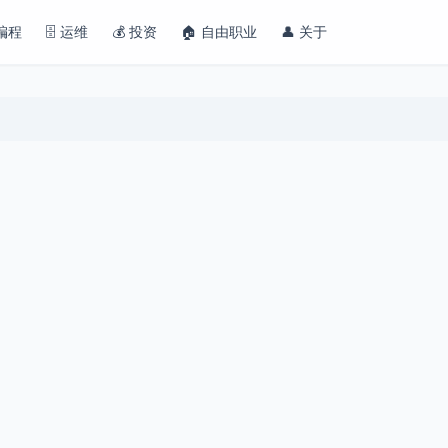
 编程
🗄️ 运维
💰 投资
🏠 自由职业
👤 关于