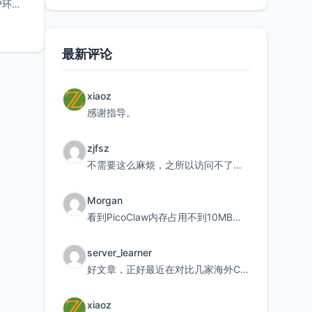
P环
最新评论
xiaoz
感谢指导。
zjfsz
不需要这么麻烦，之所以访问不了，是由于非对称路由的问题，在爱快主路由添加一条静态路由192.168.
Morgan
看到PicoClaw内存占用不到10MB这个数据真的很惊喜，确实很适合我这种想用旧设备折腾AI的小白
server_learner
好文章，正好最近在对比几家海外CDN。文中提到CF免费版不支持自定义回源端口和HOST这个痛点太真实
xiaoz