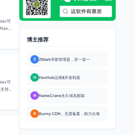
Nav可
Nav：
博主推荐
Z
ZMark书签管理器，买一送一
H
HexHub运维&开发利器
Nav可
点支持后
N
NameCrane永久域名邮箱
B
Bunny CDN，无需备案，助力出海