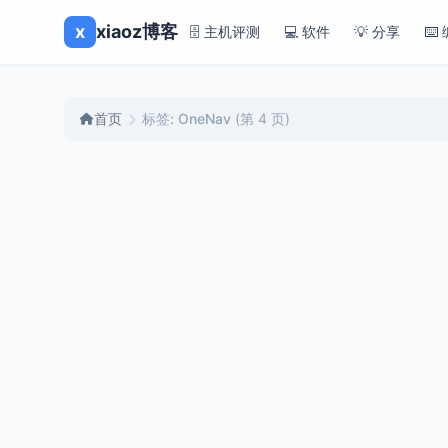
x
xiaoz博客
🗄️ 主机评测
💻 软件
💡 分享
⌨️
首页
标签: OneNav
(第 4 页)