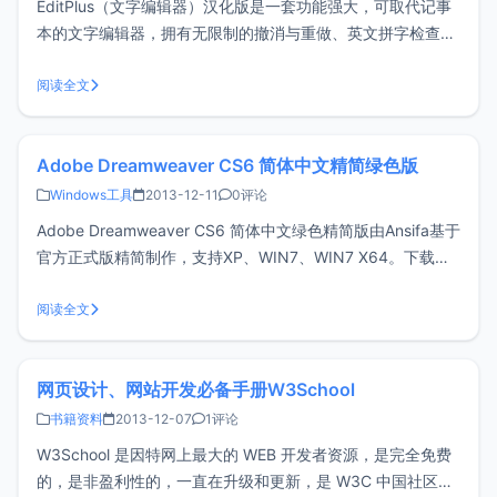
EditPlus（文字编辑器）汉化版是一套功能强大，可取代记事
本的文字编辑器，拥有无限制的撤消与重做、英文拼字检查、
自动换行、列数标记、搜寻取代、同时编辑多文件、全屏幕浏
览功能。<br/ > EditPlus主要特点:1．默认支持HTML、
阅读全文
CSS、PHP、ASP、Perl、C/C++、J
Adobe Dreamweaver CS6 简体中文精简绿色版
Windows工具
2013-12-11
0评论
Adobe Dreamweaver CS6 简体中文绿色精简版由Ansifa基于
官方正式版精简制作，支持XP、WIN7、WIN7 X64。下载解
压后关闭所有Adobe软件，运行“QuickSetup.exe”安装，无需
输入序列号即为注册版。Adobe Dreamweaver CS6 网页设
阅读全文
计软件提供
网页设计、网站开发必备手册W3School
书籍资料
2013-12-07
1评论
W3School 是因特网上最大的 WEB 开发者资源，是完全免费
的，是非盈利性的，一直在升级和更新，是 W3C 中国社区成