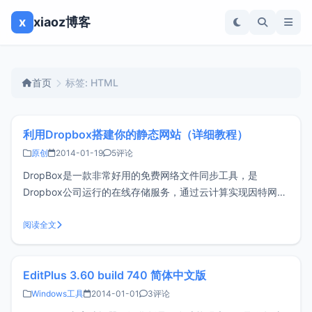
x
xiaoz博客
首页
标签: HTML
利用Dropbox搭建你的静态网站（详细教程）
原创
2014-01-19
5评论
DropBox是一款非常好用的免费网络文件同步工具，是
Dropbox公司运行的在线存储服务，通过云计算实现因特网上
的文件同步，用户可以存储并共享文件和文件夹。今天小z和
大家分享一下如何使用dropbox来搭建静态网页。<br/ > 1、
阅读全文
首先你得拥有一个Dropbox账户，点击这里注册2、
EditPlus 3.60 build 740 简体中文版
Windows工具
2014-01-01
3评论