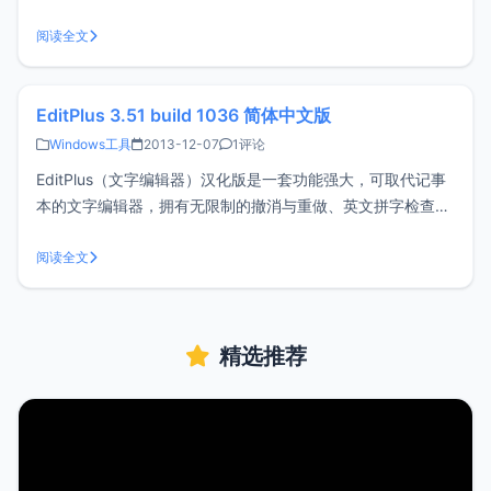
员，致力于推广 W3C 标准技术。<br/ > 完整的网站技术参考
手册参考手册涵盖了网站技术的方方面面。其中包括W3C的标
阅读全文
准技术：HTML、XHTML、CSS、XM
EditPlus 3.51 build 1036 简体中文版
Windows工具
2013-12-07
1评论
EditPlus（文字编辑器）汉化版是一套功能强大，可取代记事
本的文字编辑器，拥有无限制的撤消与重做、英文拼字检查、
自动换行、列数标记、搜寻取代、同时编辑多文件、全屏幕浏
览功能。而它还有一个好用的功能，就是它有监视剪贴板的功
阅读全文
能，同步于剪贴板可自动粘贴进 EditPlus 的窗口中省去粘贴的
步骤。另外
精选推荐