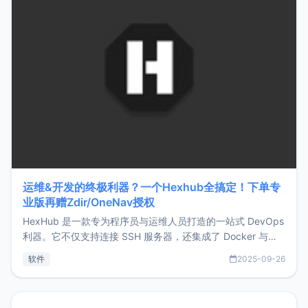
运维&开发的终极利器？一个Hexhub全搞定！下单专
业版再赠Zdir/OneNav授权
HexHub 是一款专为程序员与运维人员打造的一站式 DevOps
利器。它不仅支持连接 SSH 服务器，还集成了 Docker 与常
见数据库管理功能。这意味着，在开发过程中您无需在多个软
软件
2025-09-26
件间频繁切换，仅凭 HexHub 即可同时搞定运维与数据库操
作。Hexhub功能特点支持连接SSH支持跨平台：m