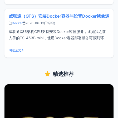
容器的资源使用情况，会看到类似如下截图信息。每一列的含
义如下
威联通（QTS）安装Docker容器与设置Docker镜像源
Docker
2020-06-13
1评论
威联通X86架构CPU支持安装Docker容器服务，比如我之前
入手的TS-453B mini，使用Docker容器部署服务可做到环境
隔离，使用方便，易于维护。在某些软件不支持威联通系统的
情况下，也可以使用Docker进行安装来间接支持，大大增强
阅读全文
可玩性。安装DockerQTS系统中，Docker容器软
精选推荐