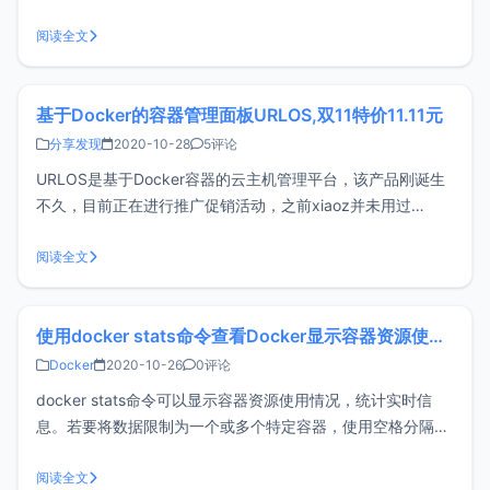
访问外网，而CentOS 7上则不存在这个问题。排错分析一开
始怀疑是Docker DNS设置问题，导致Docker容器无法解析。
阅读全文
遂修改配置文件/etc/docker/d
基于Docker的容器管理面板URLOS,双11特价11.11元
分享发现
2020-10-28
5评论
URLOS是基于Docker容器的云主机管理平台，该产品刚诞生
不久，目前正在进行推广促销活动，之前xiaoz并未用过
URLOS，趁这次双11活动，只需要11.1元即可购买URLOS标
准版，价格也不贵，买来玩玩，万一后面用到呢。安装
阅读全文
URLOSURLOS最低要求1核1G内存，操作系统支持Ubuntu、
C
使用docker stats命令查看Docker显示容器资源使用情况
Docker
2020-10-26
0评论
docker stats命令可以显示容器资源使用情况，统计实时信
息。若要将数据限制为一个或多个特定容器，使用空格分隔容
器ID。也可以指定一个已停止的容器，但停止的容器不返回任
何数据。使用方法直接输入docker stats即可显示所有运行中
阅读全文