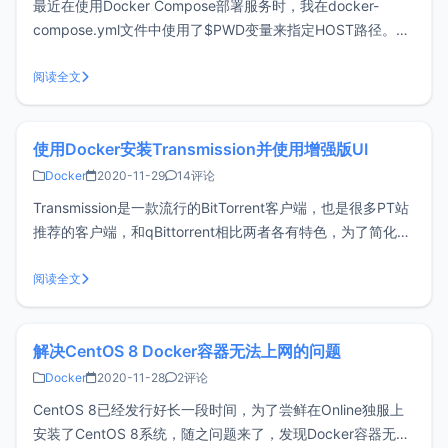
最近在使用Docker Compose部署服务时，我在docker-
compose.yml文件中使用了$PWD变量来指定HOST路径。然
而，我发现指定的路径并没有达到预期效果。问题复现先来看
一段docker-compose.yml的配置文件：version: "3.9" serv
阅读全文
使用Docker安装Transmission并使用增强版UI
Docker
2020-11-29
14评论
Transmission是一款流行的BitTorrent客户端，也是很多PT站
推荐的客户端，和qBittorrent相比两者各有特色，为了简化
Transmission安装流程，xiaoz将其打包为了Docker镜像，以
便使用。功能特点基于Alpine基础镜像制作，体积小巧已默认
阅读全文
安装transmiss
解决CentOS 8 Docker容器无法上网的问题
Docker
2020-11-28
2评论
CentOS 8已经发行好长一段时间，为了尝鲜在Online独服上
安装了CentOS 8系统，随之问题来了，发现Docker容器无法