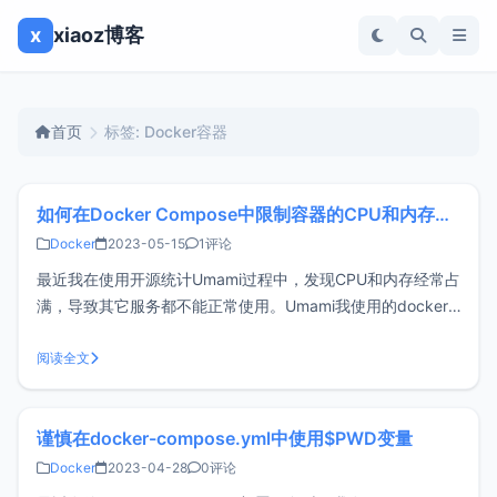
x
xiaoz博客
首页
标签: Docker容器
如何在Docker Compose中限制容器的CPU和内存使用？
Docker
2023-05-15
1评论
最近我在使用开源统计Umami过程中，发现CPU和内存经常占
满，导致其它服务都不能正常使用。Umami我使用的docker-
compose进行部署，于是打算使用docker-compose限制下容
器的CPU和内存使用来解决这个问题。吐槽于是我就去搜索相
阅读全文
关文档寻找限制容器资源使用率的方法，给我的感觉是
谨慎在docker-compose.yml中使用$PWD变量
Docker
2023-04-28
0评论