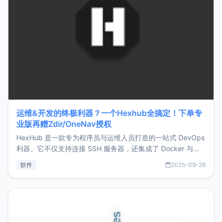
运维&开发的终极利器？一个Hexhub全搞定！下单专
业版再赠Zdir/OneNav授权
HexHub 是一款专为程序员与运维人员打造的一站式 DevOps
利器。它不仅支持连接 SSH 服务器，还集成了 Docker 与常
见数据库管理功能。这意味着，在开发过程中您无需在多个软
软件
2025-09-26
件间频繁切换，仅凭 HexHub 即可同时搞定运维与数据库操
作。Hexhub功能特点支持连接SSH支持跨平台：m