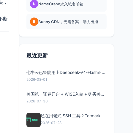
决，
N
NameCrane永久域名邮箱
不断
B
Bunny CDN，无需备案，助力出海
最近更新
七牛云已经能用上Deepseek-V4-Flash正式版了，点此领取300万Token
2026-08-01
美国第一证券开户 + WISE入金 + 购买美股全流程分享
2026-07-30
还在用老式 SSH 工具？Termark 新一代跨平台智能SSH客户端了解一下
2026-07-28