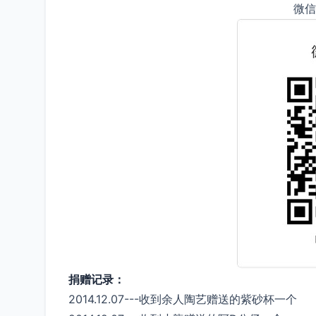
微信
捐赠记录：
2014.12.07---收到余人陶艺赠送的紫砂杯一个