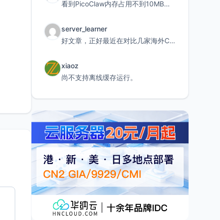
看到PicoClaw内存占用不到10MB这个数据真的很惊喜，确实很适合我这种想用旧设备折腾AI的小白
server_learner
好文章，正好最近在对比几家海外CDN。文中提到CF免费版不支持自定义回源端口和HOST这个痛点太真实
xiaoz
尚不支持离线缓存运行。