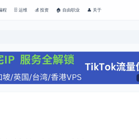
 编程
🗄️ 运维
💰 投资
🏠 自由职业
👤 关于