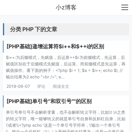
小z博客
分类 PHP 下的文章
[PHP基础]递增运算符$i++和$++i的区别
$i++:为后缀模式，先赋值，后运算++$i:为前缀模式，先运算，后
赋值区别在于后缀模式先赋值，后运算。而前缀模式是先运算，再
赋值操作。看下面的例子：<?php $i = 1; $a = $i++; echo $i; //
输出结果为2 echo "<br />"; e...
2019-06-07
评论
阅读全文
[PHP基础]单引号''和双引号""的区别
单引号单引号不会解析变量，也不会解析转义字符，比如\t \n之类
的转义字符，唯一能够转义的就是单引号自身和反斜杠自身，比如
\'或者\\<?php echo '这是一个单引号字符串，\'输出一个单引号
\'，输出一个反斜杠（\\）';上面例子输出结果为：这是一个单引号