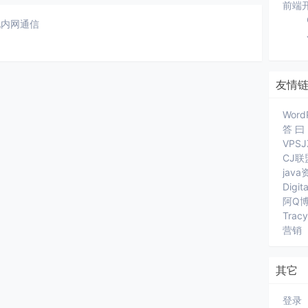
前端
实现内网通信
友情
Word
答 曰
VPS
CJ联
jav
Digit
阿Q
Trac
营销
其它
登录