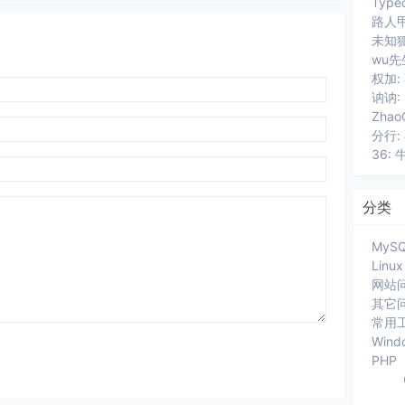
路人甲
wu先
讷讷:
分行:
36: 
分类
MyS
Linux
网站
其它
常用
Wind
PHP