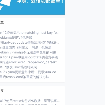
文章
Debian 12登录提示no matching host key format
ebian系统IPV4优先级
PVE使用apt-get update更新出现401的解决办法
ian设置国内（阿里云、网易）镜像源
ebian vi(vim)命令无法选中复制的问题
er for Alpine中使用logrotate的注意事项
Docker报错error: exec: "apparmor_parser": executable file not found in $PATH.
OS 7修改ulimit描述符限制
CenOS 7.x yum更新意外中断，提示yum-complete-transaction
ux重启resolv.conf被重置的解决办法
回复
CentOS 7使用restic备份VPS数据 - 星哥说事: [...]xiaoz 选择的是将当前服务器数据通过 SFTP 方...