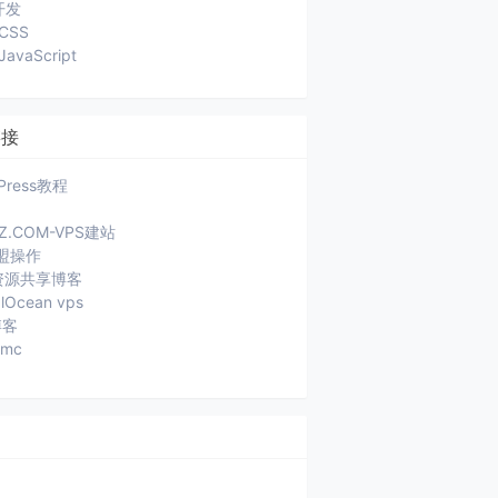
开发
CSS
JavaScript
链接
Press教程
JZ.COM-VPS建站
盟操作
a资源共享博客
alOcean vps
博客
ymc