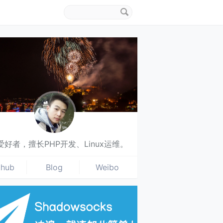
搜
索
关
键
字
爱好者，擅长PHP开发、Linux运维。
thub
Blog
Weibo