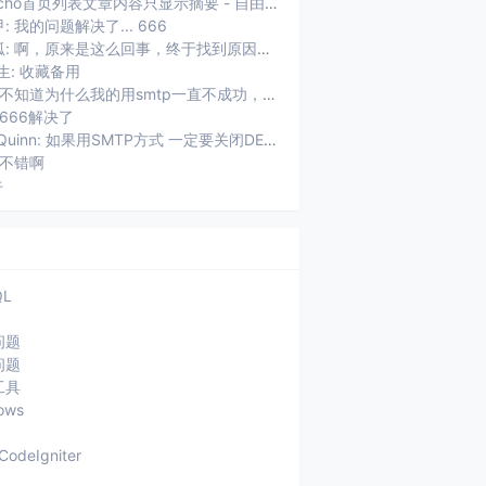
Typecho首页列表文章内容只显示摘要 - 自由鱼: [...]用了Typecho以后，遇到的第一个问题就是首页摘要显...
: 我的问题解决了... 666
未知狐: 啊，原来是这么回事，终于找到原因了。
生: 收藏备用
权加: 不知道为什么我的用smtp一直不成功，老提示：SMTP连接失败，...
 666解决了
ZhaoQuinn: 如果用SMTP方式 一定要关闭DEBUG功能 不然usr/plu...
 不错啊
牛
QL
问题
问题
工具
ows
CodeIgniter