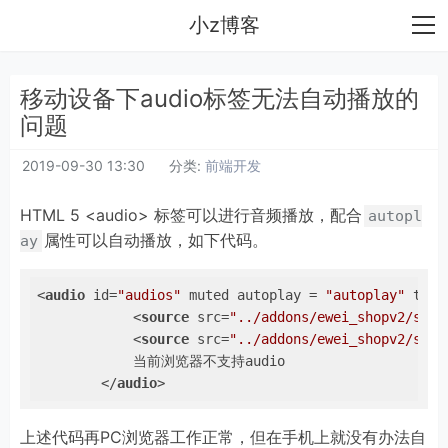
小z博客
移动设备下audio标签无法自动播放的
问题
2019-09-30 13:30
分类:
前端开发
HTML 5 <audio> 标签可以进行音频播放，配合
autopl
属性可以自动播放，如下代码。
ay
<
audio
id
=
"audios"
muted
autoplay
 = 
"autoplay"
type
<
source
src
=
"../addons/ewei_shopv2/stat
<
source
src
=
"../addons/ewei_shopv2/stat
            当前浏览器不支持audio

</
audio
>
上述代码再PC浏览器工作正常，但在手机上就没有办法自