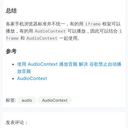
console
.log(
'Error decoding file'
, e);

});

总结
function
loadAudioFile
(
url
) 
各家手机浏览器标准并不统一，有的用
框架可以
iframe
var
 xhr = 
new
 XMLHttpRequest(); 
//通过XHR下载音频文件
播放，有的用
可以播放，因此可以结合
AudioContext
i
xhr.open(
'GET'
, url, 
true
);

和
一起使用。
frame
AudioContext
xhr.responseType = 
'arraybuffer'
;

xhr.onload = 
function
 (
e
) 
{ 
//下载完成
参考
initSound(
this
.response);

};

使用 AudioContext 播放音频 解决 谷歌禁止自动播
xhr.send();

}

放音频
loadAudioFile(
'../addons/ewei_shopv2/static/invite/
AudioContext
setTimeout(
"stopSound()"
,
5800
);

$(
"#stop"
).click(
function
 (
) 
{

stopSound();

标签:
audio
AudioContext
});

} 
catch
console
.log(
'!Your browser does not support AudioCo
}
发表评论：