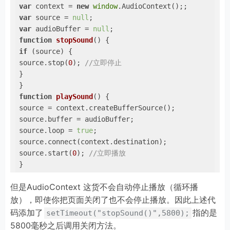
var
 context = 
new
window
var
 source = 
null
var
 audioBuffer = 
null
function
stopSound
(
) 
if
 (source) {

source.stop(
0
); 
//立即停止
}

function
playSound
(
) 
{

source = context.createBufferSource();

source.buffer = audioBuffer;

source.loop = 
true
;

source.connect(context.destination);

source.start(
0
); 
//立即播放
function
initSound
(
arrayBuffer
) 
{

但是AudioContext 这货不会自动停止播放（循环播
context.decodeAudioData(arrayBuffer, 
function
 (
buff
audioBuffer = buffer;

放），即使你把页面关闭了也不会停止播放。因此上述代
playSound();

码添加了
指的是
setTimeout("stopSound()",5800);
}, 
function
 (
e
) 
{ 
//解码出错时的回调函数
5800毫秒之后调用关闭方法。