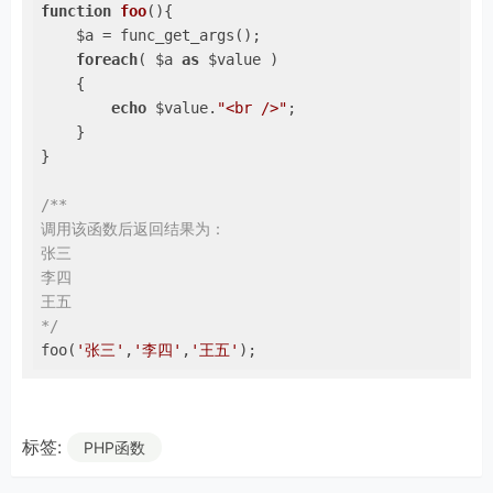
function
foo
()
{

    $a = func_get_args();

foreach
( $a 
as
 $value )

    {

echo
 $value.
"<br />"
;

    }

}

/**

调用该函数后返回结果为：

张三

李四

王五

*/
foo(
'张三'
,
'李四'
,
'王五'
);    
标签:
PHP函数