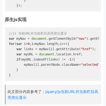
        }    

    });
原生js实现
//js 当前URL对当前栏目高亮突出显示
var
 myNav = 
document
.getElementById(
"nav"
).getEleme
for
(
var
 i=
0
;i<myNav.length;i++){

var
 links = myNav[i].getAttribute(
"href"
);

var
 myURL = 
document
.location.href;

if
(myURL.indexOf(links) != 
-1
){

        myNav[i].parentNode.className=
"selected"
;

    }

}
此文部分内容参考了：
jquery/js当前URL对当前栏目高
亮突出显示