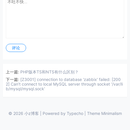
评论
上一篇:
PHP版本TS和NTS有什么区别？
下一篇:
[Z3001] connection to database 'zabbix' failed: [200
2] Can't connect to local MySQL server through socket '/var/li
b/mysql/mysql.sock'
© 2026
小z博客
| Powered by Typecho | Theme
Minimalism