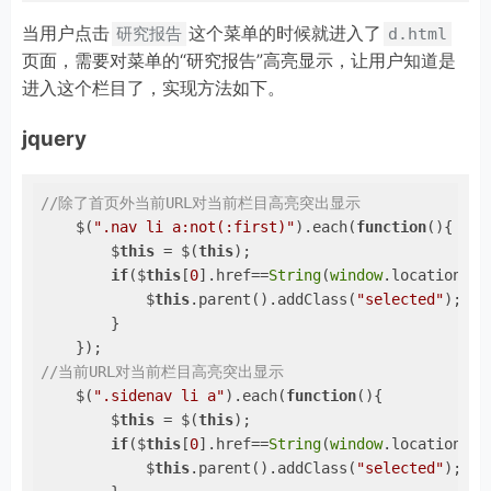
当用户点击
这个菜单的时候就进入了
研究报告
d.html
页面，需要对菜单的“研究报告”高亮显示，让用户知道是
进入这个栏目了，实现方法如下。
jquery
//除了首页外当前URL对当前栏目高亮突出显示
    $(
".nav li a:not(:first)"
).each(
function
(
)
{

        $
this
 = $(
this
);

if
($
this
[
0
].href==
String
(
window
.location)){

            $
this
.parent().addClass(
"selected"
);

        }    

//当前URL对当前栏目高亮突出显示
    $(
".sidenav li a"
).each(
function
(
)
{

        $
this
 = $(
this
);

if
($
this
[
0
].href==
String
(
window
.location)){

            $
this
.parent().addClass(
"selected"
);
