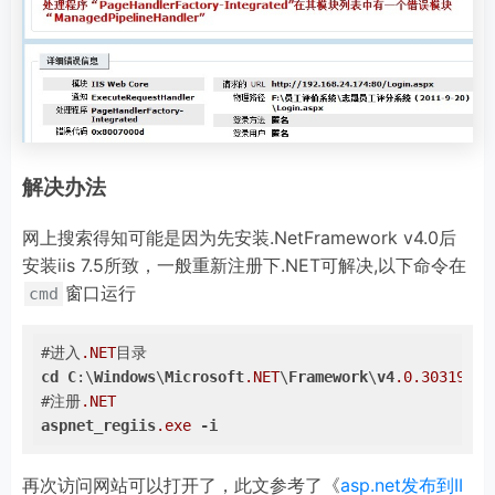
解决办法
网上搜索得知可能是因为先安装.NetFramework v4.0后
安装iis 7.5所致，一般重新注册下.NET可解决,以下命令在
窗口运行
cmd
#进入
.NET
cd
C
:\
Windows
\
Microsoft
.NET
\
Framework
\
v4
.0
.30319
#注册
.NET
aspnet_regiis
.exe
-i
再次访问网站可以打开了，此文参考了《
asp.net发布到II