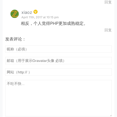
     *     
@type
 bool   $remember      Whether to '
回复
     *                                 that the cook
xiaoz
     * }

April 11th, 2017 at 10:15 pm
     */
相反，个人觉得PHP更加成熟稳定。
    $secure_cookie = apply_filters( 
'secure_signon_
回复
global
 $auth_secure_cookie; 
// XXX ugly hack to
发表评论：
    $auth_secure_cookie = $secure_cookie;

    add_filter(
'authenticate'
, 
'wp_authenticate_coo
    $user = wp_authenticate($credentials[
'user_logi
if
 ( is_wp_error($user) ) {

if
 ( $user->get_error_codes() == 
array
(
'emp
            $user = 
new
 WP_Error(
''
, 
''
);

        }

return
 $user;

    }
