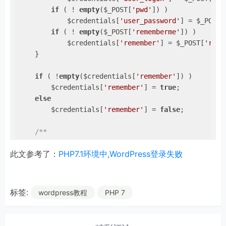
if
 ( ! 
empty
($_POST[
'pwd'
]) )

            $credentials[
'user_password'
] = $_POST[
if
 ( ! 
empty
($_POST[
'rememberme'
]) )

            $credentials[
'remember'
] = $_POST[
'reme
    }

if
 ( !
empty
($credentials[
'remember'
]) )

        $credentials[
'remember'
] = 
true
;

else
        $credentials[
'remember'
] = 
false
;

/**

     * Fires before the user is authenticated.

此文参考了：
PHP7.1环境中,WordPress登录失败
     *

     * The variables passed to the callbacks are pas
     * and can be modified by callback functions.

     *

标签:
wordpress教程
PHP 7
     * 
@since
 1.5.1

     *

     * 
@todo
 Decide whether to deprecate the wp_auth