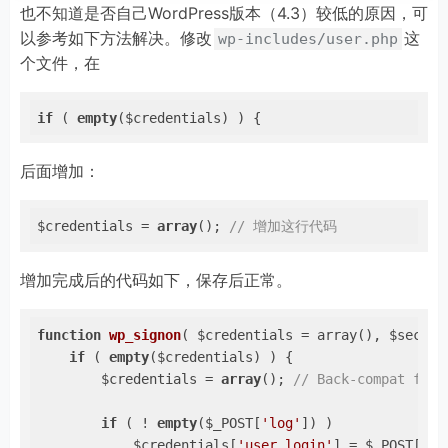
也不知道是否自己WordPress版本（4.3）较低的原因，可
以参考如下方法解决。修改
这
wp-includes/user.php
个文件，在
if
 ( 
empty
($credentials) ) {
后面增加：
$credentials = 
array
(); 
// 增加这行代码
增加完成后的代码如下，保存后正常。
function
wp_signon
( $credentials = array
()
, $secure
if
 ( 
empty
($credentials) ) {

        $credentials = 
array
(); 
// Back-compat for 
if
 ( ! 
empty
($_POST[
'log'
]) )

            $credentials[
'user_login'
] = $_POST[
'lo