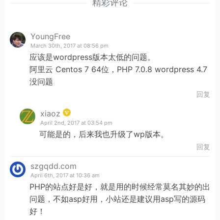
精彩评论
     *

     * 
@param
 string $user_login    Username, passed
     * 
@param
 string $user_password User password, p
YoungFree
     */
March 30th, 2017 at 08:56 pm
    do_action_ref_array( 
'wp_authenticate'
, 
array
( 
应该是wordpress版本太低的问题。
阿里云 Centos 7 64位，PHP 7.0.8 wordpress 4.7
if
 ( 
''
 === $secure_cookie )

没问题
        $secure_cookie = is_ssl();

回复
/**

xiaoz
     * Filters whether to use a secure sign-on cooki
April 2nd, 2017 at 03:54 pm
     *

可能是的，后来我也升级了wp版本。
     * 
@since
 3.1.0

     *

回复
     * 
@param
 bool  $secure_cookie Whether to use a 
szgqdd.com
     * 
@param
 array $credentials {

April 6th, 2017 at 10:36 am
     *     Array of entered sign-on data.

PHP的站点好是好，就是用的时候经常莫名其妙的出
     *

问题，不如asp好用，小站还是建议用asp写的源码
     *     
@type
 string $user_login    Username.

好！
     *     
@type
 string $user_password Password ente