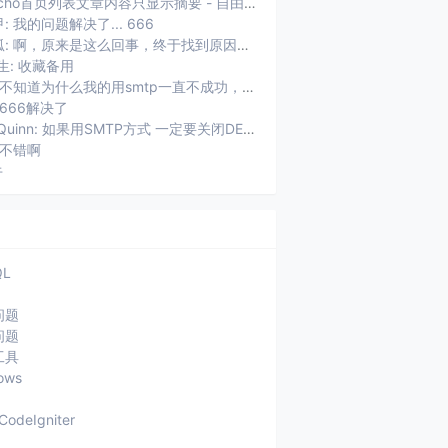
Typecho首页列表文章内容只显示摘要 - 自由鱼: [...]用了Typecho以后，遇到的第一个问题就是首页摘要显...
: 我的问题解决了... 666
未知狐: 啊，原来是这么回事，终于找到原因了。
生: 收藏备用
权加: 不知道为什么我的用smtp一直不成功，老提示：SMTP连接失败，...
 666解决了
ZhaoQuinn: 如果用SMTP方式 一定要关闭DEBUG功能 不然usr/plu...
 不错啊
牛
QL
问题
问题
工具
ows
CodeIgniter