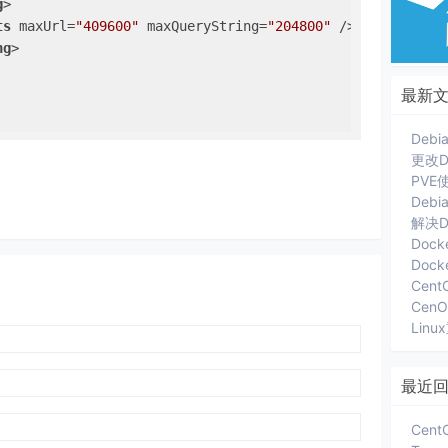
g
>
ts
maxUrl
=
"409600"
maxQueryString
=
"204800"
 />
ng
>
最新
更改D
Deb
解决D
Dock
Cent
Lin
最近