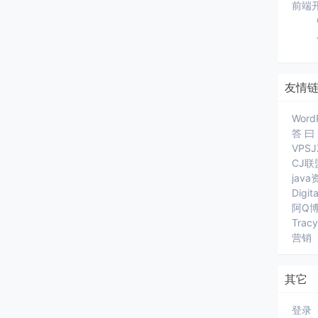
前端
友情
Word
答 曰
VPS
CJ联
jav
Digit
阿Q
Trac
营销
其它
登录