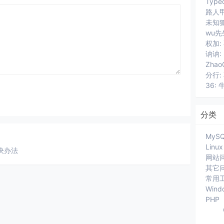
路人甲
wu先
讷讷:
分行:
36: 
分类
MyS
Linux
的解决办法
网站
其它
常用
Wind
PHP