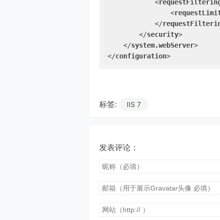
<
requestFilterin
<
requestLimi
</
requestFilteri
</
security
>
</
system.webServer
>
</
configuration
>
标签:
IIS 7
发表评论：