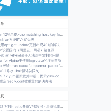
文章
Debian 12登录提示no matching host key format
ebian系统IPV4优先级
PVE使用apt-get update更新出现401的解决办法
ian设置国内（阿里云、网易）镜像源
ebian vi(vim)命令无法选中复制的问题
er for Alpine中使用logrotate的注意事项
Docker报错error: exec: "apparmor_parser": executable file not found in $PATH.
OS 7修改ulimit描述符限制
CenOS 7.x yum更新意外中断，提示yum-complete-transaction
ux重启resolv.conf被重置的解决办法
回复
CentOS 7使用restic备份VPS数据 - 星哥说事: [...]xiaoz 选择的是将当前服务器数据通过 SFTP 方...