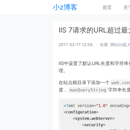
小z博客
首页
关
IIS 7请求的URL超过
2017-02-17 12:59
分类:
网站问题
,
IIS中设置了默认URL长度和字
理。
在站点根目录下添加一个
web.con
度，
字符串长
maxQueryString
<?
xml version=
"1.0"
 encoding
<
configuration
>
<
system.webServer
>
<
security
>