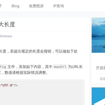
于
Blog
免费图床
IP查询
最大长度
Windows
符串长度，若超出规定的长度会报错，可以做如下处
文件，添加如下内容，其中
为URL长
fig
maxUrl
开源
度，数值请根据实际情况调整。
Gi
=
"UTF-8"
?>