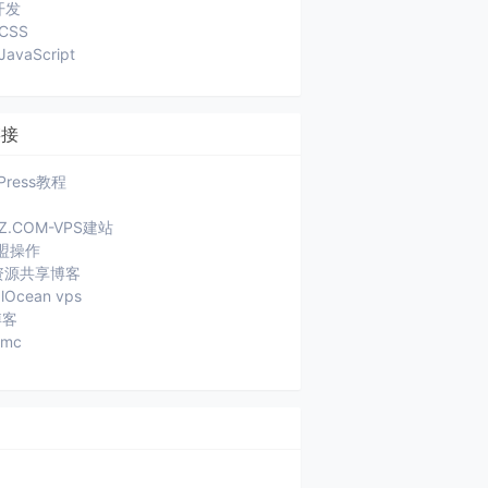
开发
CSS
JavaScript
链接
Press教程
JZ.COM-VPS建站
盟操作
a资源共享博客
alOcean vps
博客
ymc