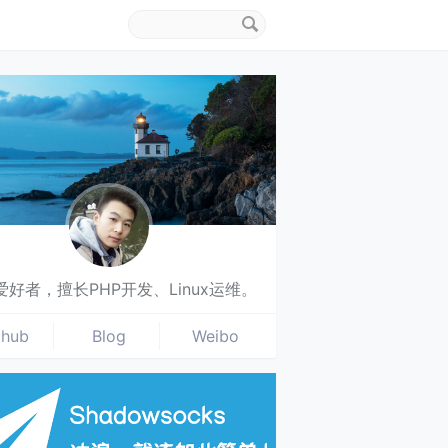
搜
索
关
键
字
爱好者，擅长PHP开发、Linux运维。
thub
Blog
Weibo