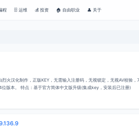
 编程
🗄️ 运维
💰 投资
🏠 自由职业
👤 关于
美化破解版由烈火汉化制作，正版KEY，无需输入注册码，无视锁定，无视AV校验，7-
位及64位版本。 特点：基于官方简体中文版升级(集成key，安装后已注册)
.136.9