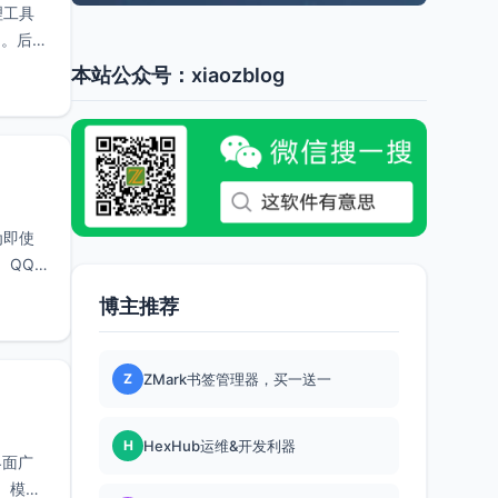
理工具
富。后来
本站公众号：xiaozblog
为即使
。QQ
博主推荐
Z
ZMark书签管理器，买一送一
H
HexHub运维&开发利器
界面广
、模