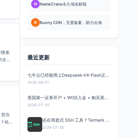
N
NameCrane永久域名邮箱
B
Bunny CDN，无需备案，助力出海
掉搜索
最近更新
的非会
七牛云已经能用上Deepseek-V4-Flash正式版了，点此领取300万Token
2026-08-01
美国第一证券开户 + WISE入金 + 购买美股全流程分享
2026-07-30
，想在
还在用老式 SSH 工具？Termark 新一代跨平台智能SSH客户端了解一下
破？哈
2026-07-28