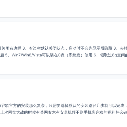
登陆可关闭右边栏 3、右边栏默认关闭状态，启动时不会先显示后隐藏 3、去
、Win7/Win8/Vista可以装在C盘（系统盘）使用 6、领取过8g空间
器，不像谷歌官方的安装那么复杂，只需要选择默认的安装路径几步就可以完成
，上次网盘大战的时候有某网友木有安卓机领不到手机客户端的福利肿么