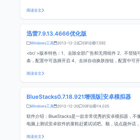
块，软件退出后
阅读全文
迅雷7.9.13.4666优化版
Windows工具
2013-12-22
2评论
7,592
<br/ >版本特色：1、去除全部广告和无用组件 2、不
条，配置中可选择开启 4、去掉自动换肤按钮，配置中可开启 5
员可使用离
阅读全文
BlueStacks0.7.18.921增强版|安卓模拟器
Windows工具
2013-12-20
3评论
14,025
软件介绍：BlueStacks是一款非常优秀的安卓模拟
电脑上测试安卓软件的童鞋赶紧试试吧。额，说点题外话
哈，居然用这个安卓模拟器给解决了，那么我们是不是只
阅读全文