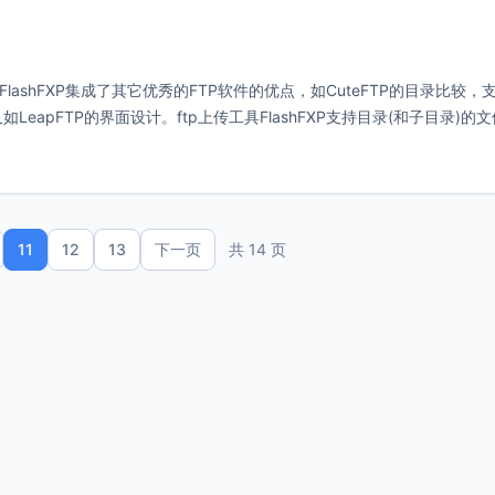
，FlashFXP集成了其它优秀的FTP软件的优点，如CuteFTP的目录比较，
eapFTP的界面设计。ftp上传工具FlashFXP支持目录(和子目录)的
11
12
13
下一页
共 14 页