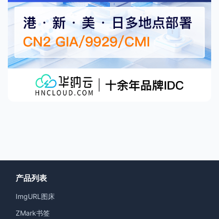
产品列表
ImgURL图床
ZMark书签