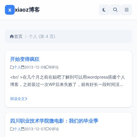
x
xiaoz博客
首页
个人
(第 4 页)
开始变得疯狂
个人
2013-12-08
9评论
<br/ >在几个月之前在贴吧了解到可以用wordpress搭建个人
博客，之前装过一次WP后来失败了，就有好长一段时间没有
关注WP，直到前几天无意中看到了利用wordpress+BAE搭建
个人博客的教程，突然心血来潮，产生了强烈的兴趣，并不断
阅读全文
的尝试。在网上搜了很多的教程，从安装到修改，以
四川职业技术学院微电影：我们的毕业季
个人
2013-12-07
0评论