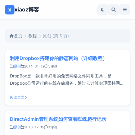
x
xiaoz博客
首页
教程
原创
(第 6 页)
利用Dropbox搭建你的静态网站（详细教程）
原创
2014-01-19
5评论
DropBox是一款非常好用的免费网络文件同步工具，是
Dropbox公司运行的在线存储服务，通过云计算实现因特网上
的文件同步，用户可以存储并共享文件和文件夹。今天小z和
大家分享一下如何使用dropbox来搭建静态网页。<br/ > 1、
阅读全文
首先你得拥有一个Dropbox账户，点击这里注册2、
DirectAdmin管理系统如何查看蜘蛛爬行记录
原创
2013-12-19
3评论