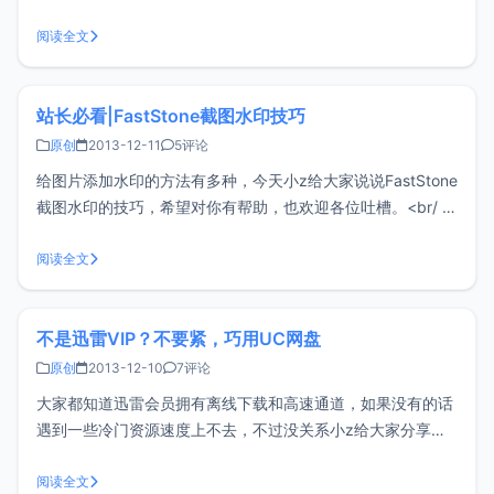
式"site:"+"需要搜索的网站地址"+"关键字"，注意的是，site
后面有个英文状态的冒号,输入网址后加一个空格再输入关键
阅读全文
字，赶
站长必看|FastStone截图水印技巧
原创
2013-12-11
5评论
给图片添加水印的方法有多种，今天小z给大家说说FastStone
截图水印的技巧，希望对你有帮助，也欢迎各位吐槽。<br/ >
1、首先你得下载FastStone截图工具和Photoshop这两款软件
2、接下来打开PS，然后点击新建>>设置宽度高度、以及分辨
阅读全文
率，这里需要注意的
不是迅雷VIP？不要紧，巧用UC网盘
原创
2013-12-10
7评论
大家都知道迅雷会员拥有离线下载和高速通道，如果没有的话
遇到一些冷门资源速度上不去，不过没关系小z给大家分享如
何利用UC网盘的离线下载。1、首先你得有一个UC账号，没
有的话注册一个就是了，然后打开UC浏览器，切换到网页应
阅读全文