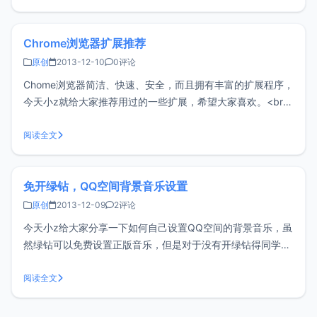
用页面搜索UC网盘并添加，然后打开应用，登陆你注册的UC
账号，这时你就能看到拥有4
Chrome浏览器扩展推荐
原创
2013-12-10
0评论
Chome浏览器简洁、快速、安全，而且拥有丰富的扩展程序，
今天小z就给大家推荐用过的一些扩展，希望大家喜欢。<br/
> 1、AdBlock 简介：AdBlock可以说作为Chrome浏览器必备
扩展也不为过，过滤各种网页广告，以及强大的过滤规则。如
阅读全文
果看优酷、土豆等视频是黑屏的话将其加入白
免开绿钻，QQ空间背景音乐设置
原创
2013-12-09
2评论
今天小z给大家分享一下如何自己设置QQ空间的背景音乐，虽
然绿钻可以免费设置正版音乐，但是对于没有开绿钻得同学非
常有帮助哦。<br/ > 1、首先打开你的QQ空间》我的主页》音
乐》如下图： <br/ > 2、然后点击背景音乐》添加网络背景音
阅读全文
乐。 <br/ > 3、打