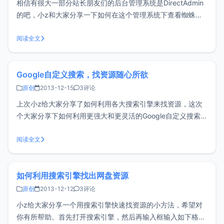
相信有很大一部分站长朋友们的后台管理系统是DirectAdmin
的吧，小z和大家分享一下如何在这个管理系统下查看蜘蛛的
爬行记录。首先，你需要了解一下各大搜索引擎蜘蛛的名字。
百度：Baiduspider、谷歌：Googlebot、360搜索：
阅读全文
360Spider1、登陆DirectAdmin管理系统，然
Google自定义搜索，找资源随心所欲
原创
2013-12-15
3评论
上次小z给大家分享了如何利用各大搜索引擎来找资源，这次
个大家分享下如何利用更强大和更灵活的Google自定义搜索。
准备工作：拥有一个谷歌账号，没有的可以去注册一个（省
略），接下来开始啦！^_^1、首先打开谷歌自定搜索的网址：
阅读全文
https://www.google.com/cse/all会看到如下界面：
如何利用搜索引擎找出网盘资源
原创
2013-12-12
3评论
​小z给大家分享一个用搜索引擎快速找资源的小方法，希望对
你有所帮助。首先打开搜索引擎，然后再输入框输入如下格