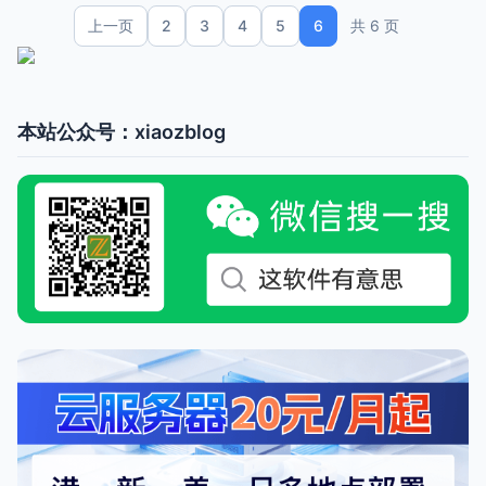
上一页
2
3
4
5
6
共 6 页
本站公众号：xiaozblog