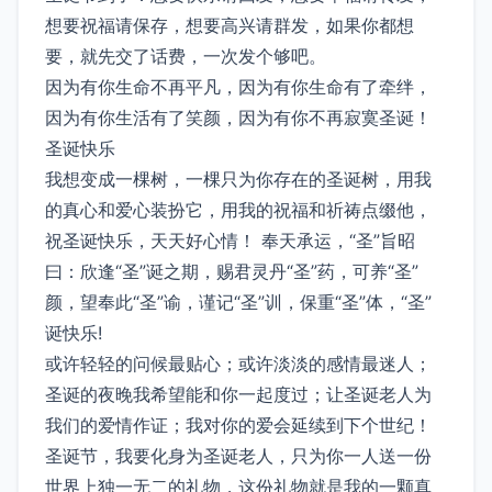
想要祝福请保存，想要高兴请群发，如果你都想
要，就先交了话费，一次发个够吧。
因为有你生命不再平凡，因为有你生命有了牵绊，
因为有你生活有了笑颜，因为有你不再寂寞圣诞！
圣诞快乐
我想变成一棵树，一棵只为你存在的圣诞树，用我
的真心和爱心装扮它，用我的祝福和祈祷点缀他，
祝圣诞快乐，天天好心情！ 奉天承运，“圣”旨昭
曰：欣逢“圣”诞之期，赐君灵丹“圣”药，可养“圣”
颜，望奉此“圣”谕，谨记“圣”训，保重“圣”体，“圣”
诞快乐!
或许轻轻的问候最贴心；或许淡淡的感情最迷人；
圣诞的夜晚我希望能和你一起度过；让圣诞老人为
我们的爱情作证；我对你的爱会延续到下个世纪！
圣诞节，我要化身为圣诞老人，只为你一人送一份
世界上独一无二的礼物，这份礼物就是我的一颗真