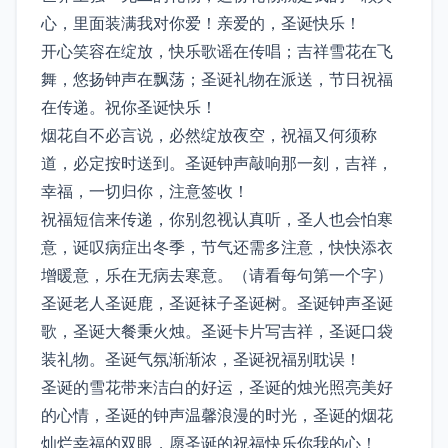
心，里面装满我对你爱！亲爱的，圣诞快乐！
开心笑容在绽放，快乐歌谣在传唱；吉祥雪花在飞
舞，悠扬钟声在飘荡；圣诞礼物在派送，节日祝福
在传递。祝你圣诞快乐！
烟花自不必言说，必然绽放夜空，祝福又何须称
道，必定按时送到。圣诞钟声敲响那一刻，吉祥，
幸福，一切归你，注意签收！
祝福短信来传递，你别忽视认真听，圣人也会怕寒
意，诞叹病症出冬季，节气还需多注意，快快添衣
增暖意，乐在无病去寒意。（请看每句第一个字）
圣诞老人圣诞鹿，圣诞袜子圣诞树。圣诞钟声圣诞
歌，圣诞大餐秉火烛。圣诞卡片写吉祥，圣诞口袋
装礼物。圣诞气氛渐渐浓，圣诞祝福别耽误！
圣诞的雪花带来洁白的好运，圣诞的烛光照亮美好
的心情，圣诞的钟声温馨浪漫的时光，圣诞的烟花
灿烂幸福的双眼，愿圣诞的祝福快乐你我的心！