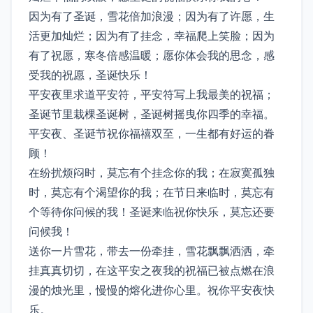
因为有了圣诞，雪花倍加浪漫；因为有了许愿，生
活更加灿烂；因为有了挂念，幸福爬上笑脸；因为
有了祝愿，寒冬倍感温暖；愿你体会我的思念，感
受我的祝愿，圣诞快乐！
平安夜里求道平安符，平安符写上我最美的祝福；
圣诞节里栽棵圣诞树，圣诞树摇曳你四季的幸福。
平安夜、圣诞节祝你福禧双至，一生都有好运的眷
顾！
在纷扰烦闷时，莫忘有个挂念你的我；在寂寞孤独
时，莫忘有个渴望你的我；在节日来临时，莫忘有
个等待你问候的我！圣诞来临祝你快乐，莫忘还要
问候我！
送你一片雪花，带去一份牵挂，雪花飘飘洒洒，牵
挂真真切切，在这平安之夜我的祝福已被点燃在浪
漫的烛光里，慢慢的熔化进你心里。祝你平安夜快
乐。