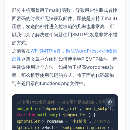
部分主机商禁用了mail()函数，导致用户注册或者找
回密码的时候都无法获取邮件。即使是支持了mail()
函数，发送的邮件进入垃圾箱的几率也非常高，所
以我们为了解决这个问题使用SMTP代发是非常不错
的方式。
之前曾在
WP SMTP插件，解决WordPress不能收到
邮件
这篇文章中介绍过如何使用WP SMTP插件，新
手建议使用这个方法，如果为了提高wordpress效
率，那么推荐使用代码的方式。将下面的代码添加
到主题目录的functions.php文件中。
//使用smtp发送邮件，小z使用的是QQ邮箱，你可以参照你使用
add_action
(
'phpmailer_init'
, 
'mail_smtp'
function
mail_smtp
(
$phpmailer
) 
$phpmailer
->FromName = 
'小z博客'
; 
//发件人
$phpmailer
->Host = 
'smtp.exmail.qq.com'
; 
//修改为