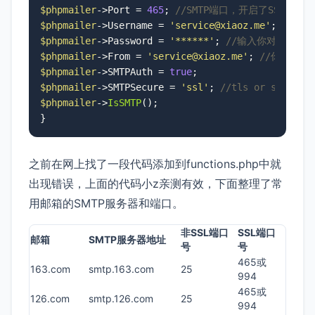
$phpmailer
->Port = 
465
; 
//SMTP端口，开启了SSL加密
$phpmailer
->Username = 
'service@xiaoz.me'
; 
//邮箱
$phpmailer
->Password = 
'******'
; 
//输入你对应的邮
$phpmailer
->From = 
'service@xiaoz.me'
; 
//你的邮箱 
$phpmailer
->SMTPAuth = 
true
$phpmailer
->SMTPSecure = 
'ssl'
; 
//tls or ssl （
$phpmailer
->
IsSMTP
();

}
之前在网上找了一段代码添加到functions.php中就
出现错误，上面的代码小z亲测有效，下面整理了常
用邮箱的SMTP服务器和端口。
非SSL端口
SSL端口
邮箱
SMTP服务器地址
号
号
465或
163.com
smtp.163.com
25
994
465或
126.com
smtp.126.com
25
994