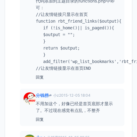
代码添加到主题目录的functions.php中即
可：
//让友情链接只显示在首页

function rbt_friend_links($output){

   if (!is_home()|| is_paged()){

   $output = "";

   }

   return $output;

   }

   add_filter('wp_list_bookmarks','rbt_fri
回复
分钱榜
小z
2015-12-05 18:04
不用加这个，好像已经是首页底部才显示
了。不过现在感觉有点乱，不整齐
回复