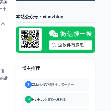
、美国
一个
本站公众号：xiaozblog
多人
博主推荐
注册
来的话
Z
ZMark书签管理器，买一送一
H
HexHub运维&开发利器