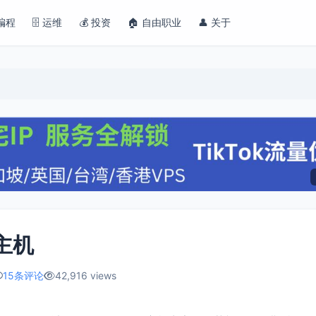
 编程
🗄️ 运维
💰 投资
🏠 自由职业
👤 关于
云主机
15条评论
42,916 views