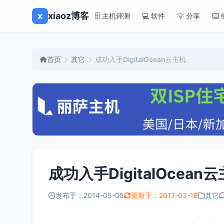
x
xiaoz博客
🗄️ 主机评测
💻 软件
💡 分享
⌨️
首页
其它
成功入手DigitalOcean云主机
成功入手DigitalOcean
发布于：2014-05-05
更新于：2017-03-18
其它