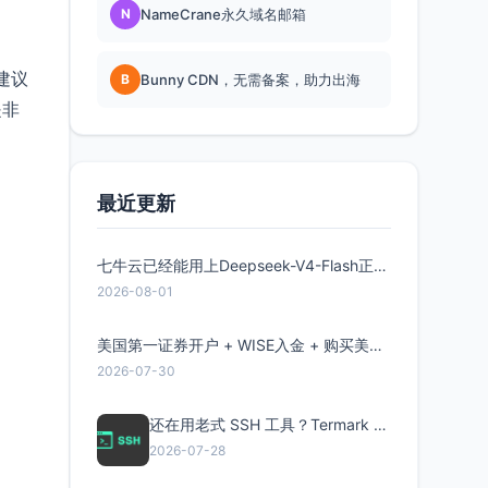
N
NameCrane永久域名邮箱
建议
B
Bunny CDN，无需备案，助力出海
是非
最近更新
七牛云已经能用上Deepseek-V4-Flash正式版了，点此领取300万Token
2026-08-01
美国第一证券开户 + WISE入金 + 购买美股全流程分享
2026-07-30
还在用老式 SSH 工具？Termark 新一代跨平台智能SSH客户端了解一下
2026-07-28