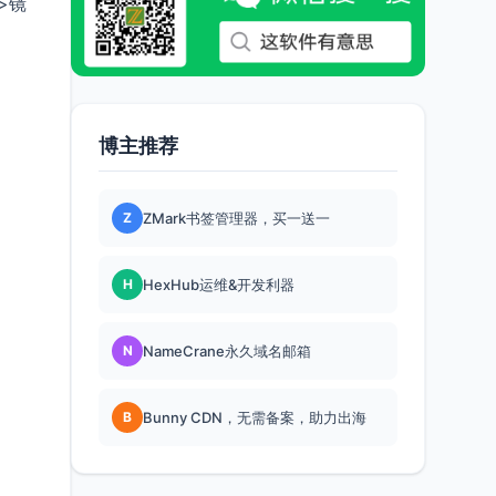
>镜
博主推荐
Z
ZMark书签管理器，买一送一
H
HexHub运维&开发利器
N
NameCrane永久域名邮箱
B
Bunny CDN，无需备案，助力出海