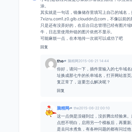
涂。
其实就是一句话，镜像储存里填写上自己的域名，
7xizru.com1.z0.glb.clouddn点com，不像
只是还有没弄好的，在后台日志管理已经有图片缩
牛，日志里使用外链的图片依然不显示。
可能麻烦一点，在本地传一次就可以成功了吧
回复
the
脑精网
2015-06-21 14:44
你好，请问一下，插件里输入的七牛域名
址换成那七牛的长串域名，打开网站首页
复正常了，这要怎么解决呢？
回复
脑精网
the
2015-06-22 00:10
这一点倒是没碰到过，没折腾出经验来。
点想不明白，启用另一个模板后，再重新
是去问水煮鱼，有各种问题的都有问过他