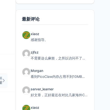
最新评论
xiaoz
感谢指导。
zjfsz
不需要这么麻烦，之所以访问不了，是由于非对称路由的问题，在爱快主路由添加一条静态路由192.168.
Morgan
看到PicoClaw内存占用不到10MB这个数据真的很惊喜，确实很适合我这种想用旧设备折腾AI的小白
篇
据
server_learner
好文章，正好最近在对比几家海外CDN。文中提到CF免费版不支持自定义回源端口和HOST这个痛点太真实
xiaoz