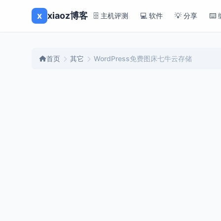
x
xiaoz博客
🗄️ 主机评测
💻 软件
💡 分享
⌨️
首页
其它
WordPress免费图床七牛云存储