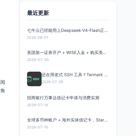
最近更新
七牛云已经能用上Deepseek-V4-Flash正式版了，点此领取300万Token
2026-08-01
美国第一证券开户 + WISE入金 + 购买美股全流程分享
2026-07-30
还在用老式 SSH 工具？Termark 新一代跨平台智能SSH客户端了解一下
细阅
2026-07-28
上角
招商银行万事达借记卡申请与消费实测
2026-07-16
全球多币种账户 + 海外实体借记卡，Starryblu开户教程与注意事项
2026-07-10