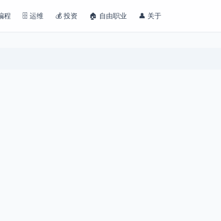
 编程
🗄️ 运维
💰 投资
🏠 自由职业
👤 关于