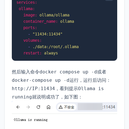
services:
ollama:
image:
ollama/ollama
container_name:
ollama
ports:
-
"11434:11434"
volumes:
-
./data:/root/.ollama
restart:
always
然后输入命令
或者
docker compose up -d
运行，运行后访问：
docker-compose up -d
，看到提示
http://IP:11434
Ollama is
就说明成功了，如下图：
running