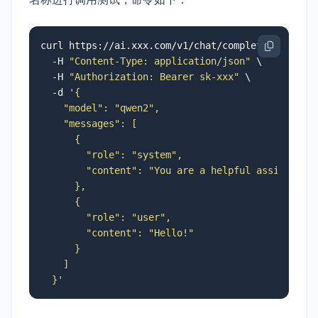
curl https://ai.xxx.com/v1/chat/completions \

  -H 
"Content-Type: application/json"
 \

  -H 
"Authorization: Bearer sk-xxx"
 \

  -d 
'{

    "model": "qwen2",

    "messages": [

      {

        "role": "system",

        "content": "You are a helpful assistant."
      },

      {

        "role": "user",

        "content": "Hello!"

      }

    ]

  }'