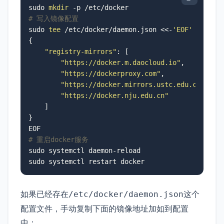
sudo 
mkdir
# 写入镜像配置
sudo 
tee
 /etc/docker/daemon.json <<-
'EOF'
{

"registry-mirrors"
: [

"https://docker.m.daocloud.io"
,

"https://dockerproxy.com"
,

"https://docker.mirrors.ustc.edu.cn"
,

"https://docker.nju.edu.cn"
    ]

}

# 重启docker服务
sudo systemctl daemon-reload

sudo systemctl restart docker
如果已经存在
这个
/etc/docker/daemon.json
配置文件，手动复制下面的镜像地址加如到配置
中：