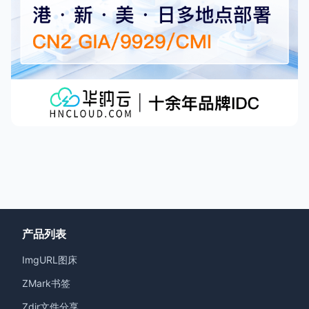
产品列表
ImgURL图床
ZMark书签
Zdir文件分享