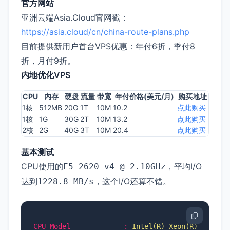
官方网站
亚洲云端Asia.Cloud官网戳：
https://asia.cloud/cn/china-route-plans.php
目前提供新用户首台VPS优惠：年付6折，季付8
折，月付9折。
内地优化VPS
CPU
内存
硬盘
流量
带宽
年付价格(美元/月)
购买地址
1核
512MB
20G
1T
10M
10.2
点此购买
1核
1G
30G
2T
10M
13.2
点此购买
2核
2G
40G
3T
10M
20.4
点此购买
基本测试
CPU使用的
，平均I/O
E5-2620 v4 @ 2.10GHz
达到
，这个I/O还算不错。
1228.8 MB/s
------------------------------------------------
CPU Model             :
Intel(R)
Xeon(R)
CPU
E5