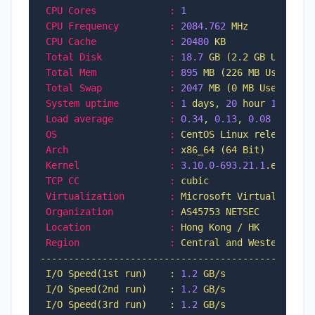
CPU Cores             :
1
CPU Frequency         :
2084.762 
MHz
CPU Cache             :
20480
KB
Total Disk            :
18.7
GB
(2.2
GB
Used)
Total Mem             :
895
MB
(226
MB
Used)
Total Swap            :
2047 
MB
(0
MB
Used)
System uptime         :
1
days,
20
hour
1
min
Load average          :
0.34
,
0.13
,
0.08
OS                    :
CentOS
Linux
release
7.
Arch                  :
x86_64
(64
Bit)
Kernel                :
3.10
.0
-693.21
.1
.el7.x86
TCP CC                :
cubic
Virtualization        :
Microsoft
Virtual
Machi
Organization          :
AS45753
NETSEC
Location              :
Hong
Kong
/
HK
Region                :
Central
and
Western
------------------------------------------------
I/O
Speed(1st
run)
:
1.2
GB/s
I/O
Speed(2nd
run)
:
1.2
GB/s
I/O
Speed(3rd
run)
:
1.2
GB/s