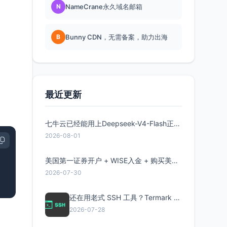
N
NameCrane永久域名邮箱
B
Bunny CDN，无需备案，助力出海
最近更新
七牛云已经能用上Deepseek-V4-Flash正式版了，点此领取300万Token
2026-08-01
美国第一证券开户 + WISE入金 + 购买美股全流程分享
2026-07-30
还在用老式 SSH 工具？Termark 新一代跨平台智能SSH客户端了解一下
2026-07-28