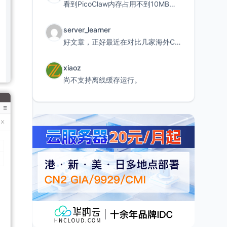
看到PicoClaw内存占用不到10MB这个数据真的很惊喜，确实很适合我这种想用旧设备折腾AI的小白
server_learner
好文章，正好最近在对比几家海外CDN。文中提到CF免费版不支持自定义回源端口和HOST这个痛点太真实
xiaoz
尚不支持离线缓存运行。