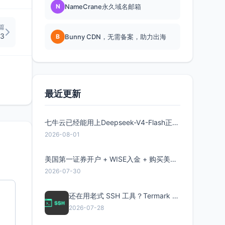
N
NameCrane永久域名邮箱
篇
3
B
Bunny CDN，无需备案，助力出海
最近更新
七牛云已经能用上Deepseek-V4-Flash正式版了，点此领取300万Token
2026-08-01
美国第一证券开户 + WISE入金 + 购买美股全流程分享
2026-07-30
还在用老式 SSH 工具？Termark 新一代跨平台智能SSH客户端了解一下
2026-07-28