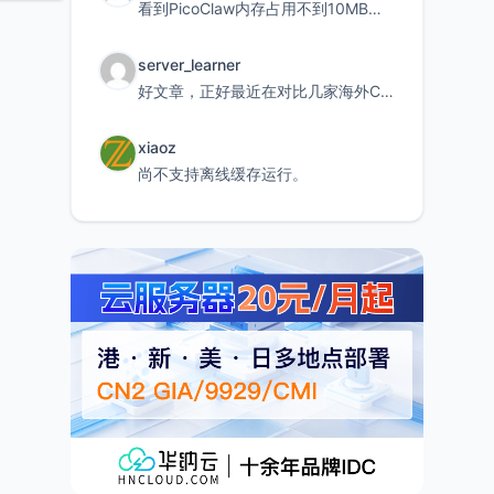
看到PicoClaw内存占用不到10MB这个数据真的很惊喜，确实很适合我这种想用旧设备折腾AI的小白
server_learner
好文章，正好最近在对比几家海外CDN。文中提到CF免费版不支持自定义回源端口和HOST这个痛点太真实
xiaoz
尚不支持离线缓存运行。