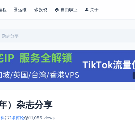
 编程
🗄️ 运维
💰 投资
🏠 自由职业
👤 关于
）杂志分享
全年）杂志分享
资料
2条评论
11,055 views