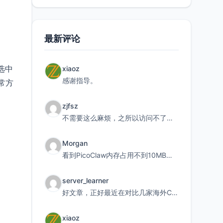
最新评论
选中
xiaoz
感谢指导。
常方
zjfsz
不需要这么麻烦，之所以访问不了，是由于非对称路由的问题，在爱快主路由添加一条静态路由192.168.
Morgan
看到PicoClaw内存占用不到10MB这个数据真的很惊喜，确实很适合我这种想用旧设备折腾AI的小白
server_learner
好文章，正好最近在对比几家海外CDN。文中提到CF免费版不支持自定义回源端口和HOST这个痛点太真实
xiaoz