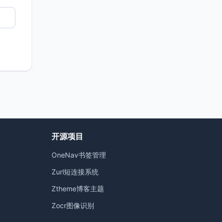
开源项目
OneNav书签管理
）
Zurl短连接系统
Ztheme博客主题
Zocr图像识别