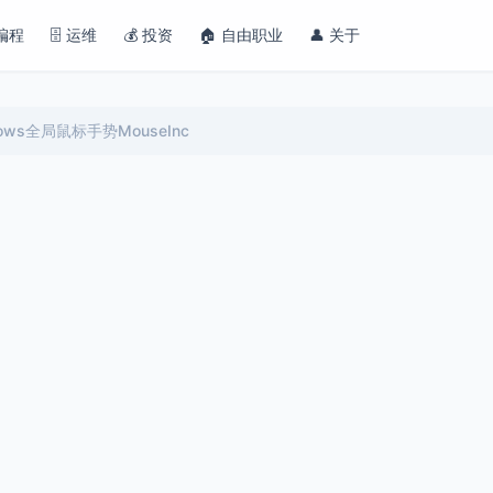
 编程
🗄️ 运维
💰 投资
🏠 自由职业
👤 关于
ws全局鼠标手势MouseInc