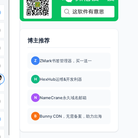
博主推荐
Z
ZMark书签管理器，买一送一
H
HexHub运维&开发利器
N
NameCrane永久域名邮箱
B
Bunny CDN，无需备案，助力出海