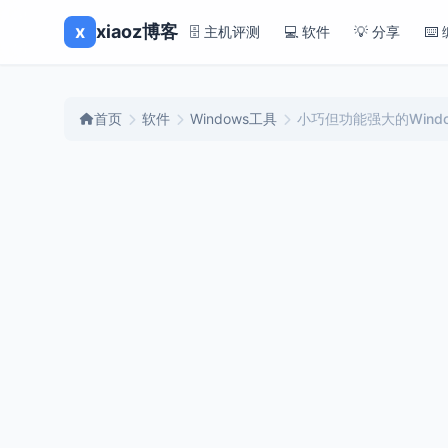
x
xiaoz博客
🗄️ 主机评测
💻 软件
💡 分享
⌨️
首页
软件
Windows工具
小巧但功能强大的Windo