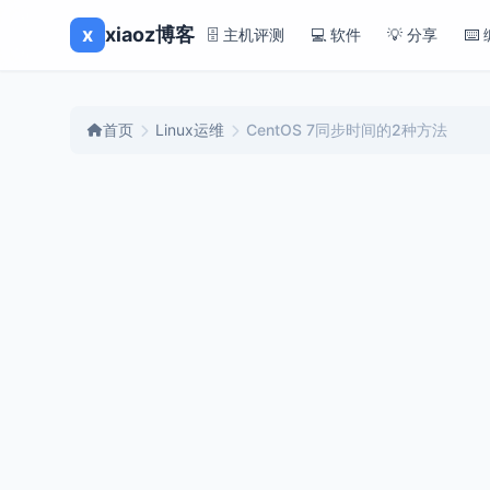
x
xiaoz博客
🗄️ 主机评测
💻 软件
💡 分享
⌨️
首页
Linux运维
CentOS 7同步时间的2种方法