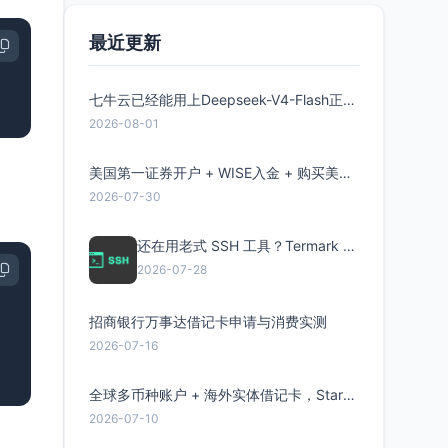
最近更新
七牛云已经能用上Deepseek-V4-Flash正式版了，点此领取300万Token
2026-08-01
美国第一证券开户 + WISE入金 + 购买美股全流程分享
2026-07-30
还在用老式 SSH 工具？Termark 新一代跨平台智能SSH客户端了解一下
2026-07-28
招商银行万事达借记卡申请与消费实测
2026-07-16
全球多币种账户 + 海外实体借记卡，Starryblu开户教程与注意事项
2026-07-10