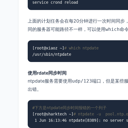
service crond reload
上面的计划任务会在每20分钟进行一次时间同步
同的服务器可能路径不一样，可以使用
命
which
[root@xiaoz ~]
# which ntpdate
/usr/sbin/ntpdate
使用rdate同步时间
ntpdate服务需要使用
端口，但是某些服
udp/123
出错。
#下方是ntpdate同步时间报错的一个列子
[root@sharktech ~]
# ntpdate -u  pool.ntp.
 1 Jun 16:13:46 ntpdate[8389]: no server 