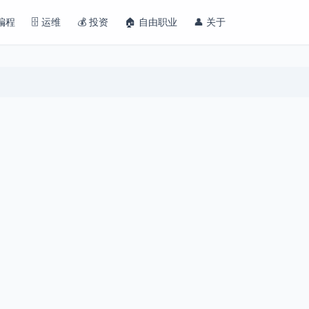
 编程
🗄️ 运维
💰 投资
🏠 自由职业
👤 关于