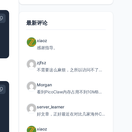
最新评论
xiaoz
感谢指导。
zjfsz
不需要这么麻烦，之所以访问不了，是由于非对称路由的问题，在爱快主路由添加一条静态路由192.168.
Morgan
看到PicoClaw内存占用不到10MB这个数据真的很惊喜，确实很适合我这种想用旧设备折腾AI的小白
server_learner
好文章，正好最近在对比几家海外CDN。文中提到CF免费版不支持自定义回源端口和HOST这个痛点太真实
xiaoz