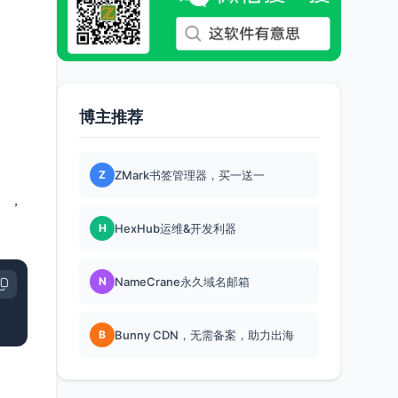
博主推荐
Z
ZMark书签管理器，买一送一
i），
H
HexHub运维&开发利器
N
NameCrane永久域名邮箱
B
Bunny CDN，无需备案，助力出海