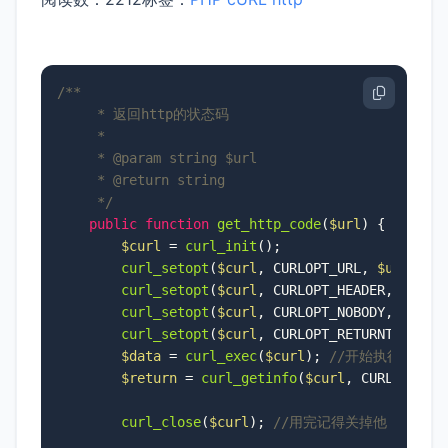
/**

     * 返回http的状态码

     * 

     * 
@param
 string $url

     * 
@return
 string

     */
public
function
get_http_code
(
$url
) 
{

$curl
 = 
curl_init
();

curl_setopt
(
$curl
, CURLOPT_URL, 
$url
); 
/
curl_setopt
(
$curl
, CURLOPT_HEADER, 
1
); 
/
curl_setopt
(
$curl
, CURLOPT_NOBODY, 
true
)
curl_setopt
(
$curl
, CURLOPT_RETURNTRANSFE
$data
 = 
curl_exec
(
$curl
); 
//开始执行啦～
$return
 = 
curl_getinfo
(
$curl
, CURLINFO_H
curl_close
(
$curl
); 
//用完记得关掉他