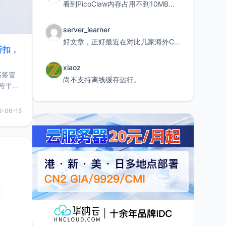
看到PicoClaw内存占用不到10MB这个数据真的很惊喜，确实很适合我这种想用旧设备折腾AI的小白
server_learner
好文章，正好最近在对比几家海外CDN。文中提到CF免费版不支持自定义回源端口和HOST这个痛点太真实
折扣，
xiaoz
书签管
尚不支持离线缓存运行。
跨平
难题，
，它还
6-06-15
用，让
要特点轻