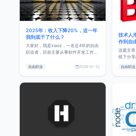
2025年：收入下降20%，这一年
技术人
我到底干了什么？
作到自
大家好，我是xiaoz，一名近4年的自由
这篇文章
职业者，目前主要从事软件开发工作。
线下分享
这篇文章将对我的2025年做一个简单
版，分享
的总结，内容主要包括：工作、学习、
自由职业
2026-01-12
自由职业
通过博客
以及投资。这一年虽然整体收入下降
的一个小
20%，但却过得很充实，2026年不求
首个产品
突破，但求保持。关于工作新增项目：
状。自我
2025年新增了一些非商业的开源项
前从事服
目，主要包括：Zu
转自由职