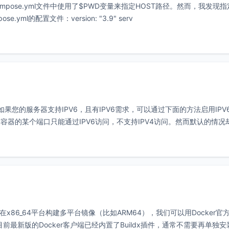
r-compose.yml文件中使用了$PWD变量来指定HOST路径。然而，我发现
ml的配置文件：version: "3.9" serv
如果您的服务器支持IPV6，且有IPV6需求，可以通过下面的方法启用IPV
器的某个端口只能通过IPV6访问，不支持IPV4访问。然而默认的情况
在x86_64平台构建多平台镜像（比如ARM64），我们可以用Docker官
ldx目前最新版的Docker客户端已经内置了Buildx插件，通常不需要再单独