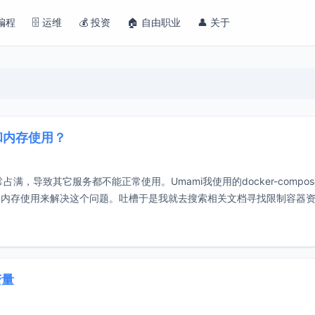
 编程
🗄️ 运维
💰 投资
🏠 自由职业
👤 关于
U和内存使用？
满，导致其它服务都不能正常使用。Umami我使用的docker-compos
的CPU和内存使用来解决这个问题。吐槽于是我就去搜索相关文档寻找限制容器
变量