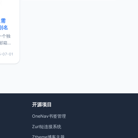
只需
限别名
的一个独
邮箱等
永久版
5-07-01
面比较有
实惠的
持直接注
开源项目
OneNav书签管理
）
Zurl短连接系统
Ztheme博客主题