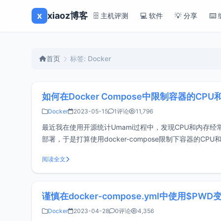
x
xiaoz博客
🗄️ 主机评测
💻 软件
💡 分享
⌨️
首页
标签: Docker
如何在Docker Compose中限制容器的CP
Docker
2023-05-15
1评论
11,796
最近我在使用开源统计Umami过程中，发现CPU和内存经常占
部署，于是打算使用docker-compose限制下容器
率的方法，给我的感觉是
阅读全文
谨慎在docker-compose.yml中使用$PWD
Docker
2023-04-28
0评论
4,356