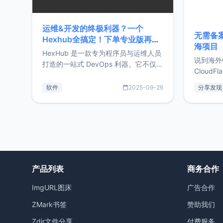
运维&开发的终极利器？一个
无需备案
Hexhub全搞定！下单专业版再赠
海项目
Zdir/OneNav授权
HexHub 是一款专为程序员与运维人员
说到海外
打造的一站式 DevOps 利器。它不仅支
CloudF
持连接 SSH 服务器，还集成了 Docker
套餐，且
与常见数据库管理功能。这意味着，在
软件
2025-09-26
分享发现
防护，已
开发过程中您无需在多个软件间频繁切
首选，那既
换，仅凭 HexHub 即可同时搞定运维与
了，为啥
数据库操作。Hexhub功能特点支持连
不得不提C
接SSH支持跨平台：m
非常不爽
产品列表
商务合作
ImgURL图床
广告合作
ZMark书签
赞助我们
Zdir文件分享
付费服务