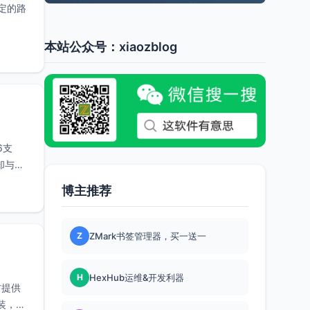
指定的路
本站公众号：xiaozblog
6支
却与之
博主推荐
Z
ZMark书签管理器，买一送一
H
HexHub运维&开发利器
方提供
安装，可