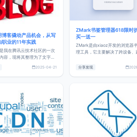
ZMark书签管理器618限时
用博客撬动产品机会，从写
买一送一
由职业的11年实践
ZMark是由xiaoz开发的浏览器
是我在腾讯云技术社区的一次
理工具，它主要解决了跨设备、
内容，现将其整理为了文字
台、跨浏览器的书签同步与访问
了写博客11年来的经历，以及
做到一处部署、随处访问。同时
2025-04-21
分享发现
202
过渡到做产品和走向自由职业
支持搭配浏览器扩展（插件）使
故事。文中还首次公开了我的
管理更高效。ZMark官网地址：
ImgURL的真实数据和产品现
https://www.zmark.app/主
介绍大家好，我是xiaoz，以
量级： 使用Bun + Hono.js
务器运维相关工作，现在已经
业3年，目前