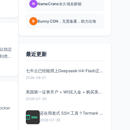
N
NameCrane永久域名邮箱
B
Bunny CDN，无需备案，助力出海
可以指定
最近更新
看到类似
七牛云已经能用上Deepseek-V4-Flash正式版了，点此领取300万Token
2026-08-01
美国第一证券开户 + WISE入金 + 购买美股全流程分享
2026-07-30
ker
还在用老式 SSH 工具？Termark 新一代跨平台智能SSH客户端了解一下
2026-07-28